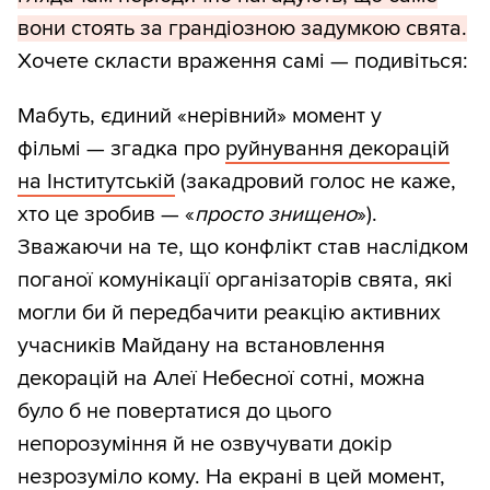
вони стоять за грандіозною задумкою свята.
Хочете скласти враження самі — подивіться:
Мабуть, єдиний «нерівний» момент у
фільмі — згадка про
руйнування декорацій
на Інститутській
(закадровий голос не каже,
хто це зробив — «
просто знищено
»).
Зважаючи на те, що конфлікт став наслідком
поганої комунікації організаторів свята, які
могли би й передбачити реакцію активних
учасників Майдану на встановлення
декорацій на Алеї Небесної сотні, можна
було б не повертатися до цього
непорозуміння й не озвучувати докір
незрозуміло кому. На екрані в цей момент,