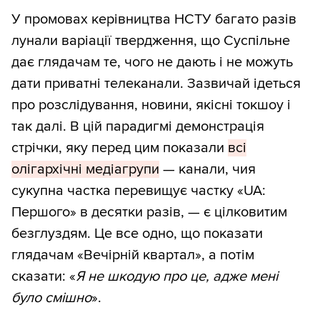
У промовах керівництва НСТУ багато разів
лунали варіації твердження, що Суспільне
дає глядачам те, чого не дають і не можуть
дати приватні телеканали. Зазвичай ідеться
про розслідування, новини, якісні токшоу і
так далі. В цій парадигмі демонстрація
стрічки, яку перед цим показали
всі
олігархічні медіагрупи
— канали, чия
сукупна частка перевищує частку «UA:
Першого» в десятки разів, — є цілковитим
безглуздям. Це все одно, що показати
глядачам «Вечірній квартал», а потім
сказати: «
Я не шкодую про це, адже мені
було смішно
».