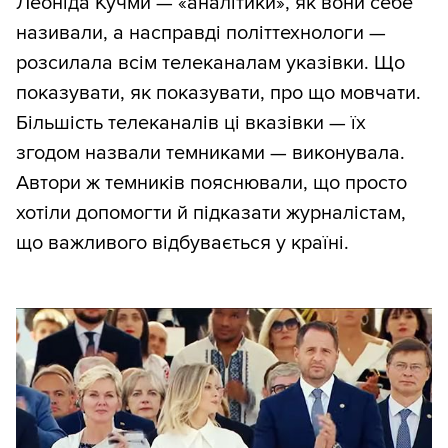
Леоніда Кучми — «аналітики», як вони себе
називали, а насправді політтехнологи —
розсилала всім телеканалам указівки. Що
показувати, як показувати, про що мовчати.
Більшість телеканалів ці вказівки — їх
згодом назвали темниками — виконувала.
Автори ж темників пояснювали, що просто
хотіли допомогти й підказати журналістам,
що важливого відбувається у країні.