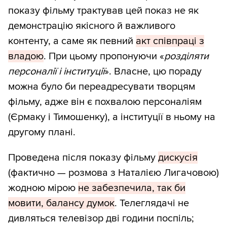
показу фільму трактував цей показ не як
демонстрацію якісного й важливого
контенту, а саме як певний
акт співпраці з
владою
. При цьому пропонуючи «
розділяти
персоналії і інституції
». Власне, цю пораду
можна було би переадресувати творцям
фільму, адже він є похвалою персоналіям
(Єрмаку і Тимошенку), а інституції в ньому на
другому плані.
Проведена після показу фільму
дискусія
(фактично — розмова з Наталією Лигачовою)
жодною мірою
не забезпечила, так би
мовити, балансу думок
. Телеглядачі не
дивляться телевізор дві години поспіль;