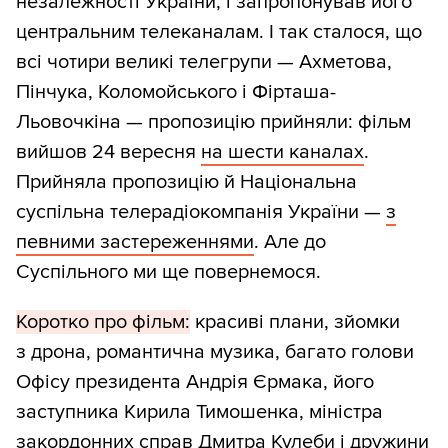
незалежності України, і запропонував його
центральним телеканалам. І так сталося, що
всі чотири великі телегрупи — Ахметова,
Пінчука, Коломойського і Фірташа-
Льовочкіна — пропозицію прийняли: фільм
вийшов 24 вересня
на шести каналах
.
Прийняла пропозицію й Національна
суспільна телерадіокомпанія України —
з
певними застереженнями
. Але до
Суспільного ми ще повернемося.
Коротко про фільм:
красиві плани, зйомки
з дрона, романтична музика, багато голови
Офісу президента Андрія Єрмака, його
заступника Кирила Тимошенка, міністра
закордонних справ Дмитра Кулеби і дружини