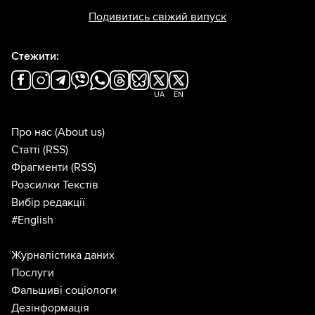
Подивитись свіжий випуск
Стежити:
UA
EN
Про нас
(About us)
Статті
(RSS)
Фрагменти
(RSS)
Розсилки Текстів
Вибір редакції
#English
Журналістика даних
Послуги
Фальшиві соціологи
Дезінформація