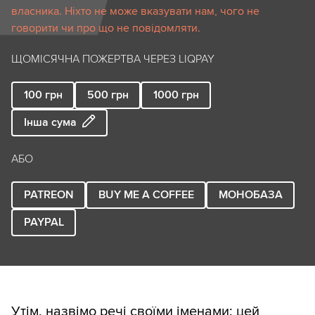
власника. Ніхто не може вказувати нам, чого не
говорити чи про що не повідомляти.
ЩОМІСЯЧНА ПОЖЕРТВА ЧЕРЕЗ LIQPAY
100
грн
500
грн
1000
грн
Інша сума
АБО
PATREON
BUY ME A COFFEE
МОНОБАЗА
PAYPAL
Утім, назвімо речі своїми іменами: цей