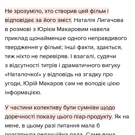
Не зрозуміло, хто створив цей фільм і
відповідає за його зміст.
Наталія Лигачова
в розмові з Юрієм Макаровим навела
приклад щонайменше одного неправдивого
твердження у фільмі; інші факти, здається,
теж ніхто не перевіряв. І взагалі, судячи
з відсутності титрів і драматичного вигуку
«Наталочко!» у відповідь на згадку про
угоди, Юрій Макаров сам не володіє цією
інформацією.
У частини колективу були сумніви щодо
доречності показу цього піар-продукту
. Як на
мене, в цьому разі питання мала б
розглянути редакційна рада. Саме вона