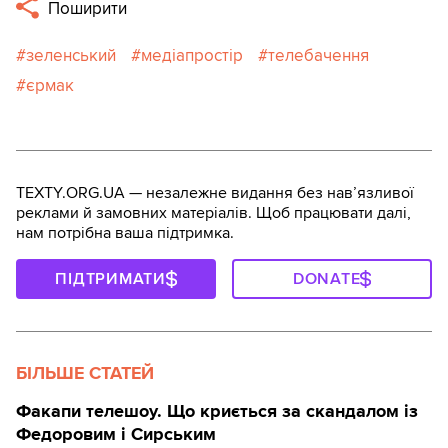
Поширити
зеленський
медіапростір
телебачення
єрмак
TEXTY.ORG.UA — незалежне видання без навʼязливої
реклами й замовних матеріалів. Щоб працювати далі,
нам потрібна ваша підтримка.
ПІДТРИМАТИ
DONATE
БІЛЬШЕ СТАТЕЙ
Факапи телешоу. Що криється за скандалом із
Федоровим і Сирським