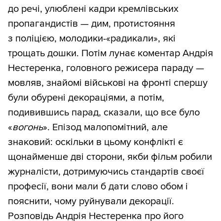
до речі, улюблені кадри кремлівських
пропагандистів — дим, протистояння
з поліцією, молодики-«радикали», які
трощать дошки. Потім лунає коментар Андрія
Нестеренка, головного режисера параду —
мовляв, знайомі військові на фронті спершу
були обурені декораціями, а потім,
подивившись парад, сказали, що все було
«
вогонь
». Епізод малопомітний, але
знаковий: оскільки в цьому конфлікті є
щонайменше дві сторони, якби фільм робили
журналісти, дотримуючись стандартів своєї
професії, вони мали б дати слово обом і
пояснити, чому руйнували декорації.
Розповідь Андрія Нестеренка про його