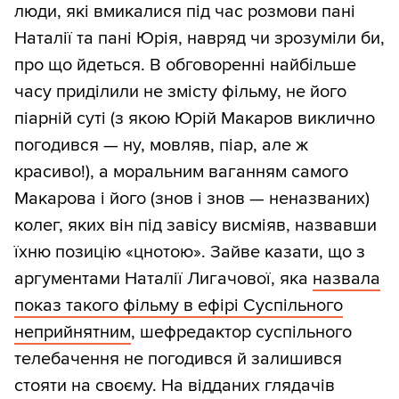
люди, які вмикалися під час розмови пані
Наталії та пані Юрія, навряд чи зрозуміли би,
про що йдеться. В обговоренні найбільше
часу приділили не змісту фільму, не його
піарній суті (з якою Юрій Макаров виклично
погодився — ну, мовляв, піар, але ж
красиво!), а моральним ваганням самого
Макарова і його (знов і знов — неназваних)
колег, яких він під завісу висміяв, назвавши
їхню позицію «цнотою». Зайве казати, що з
аргументами Наталії Лигачової, яка
назвала
показ такого фільму в ефірі Суспільного
неприйнятним
, шефредактор суспільного
телебачення не погодився й залишився
стояти на своєму. На відданих глядачів