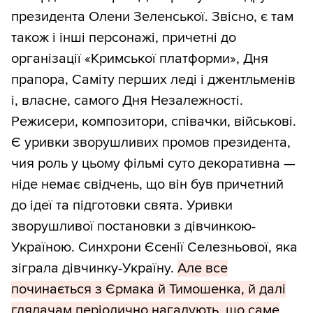
президента Олени Зеленської. Звісно, є там
також і інші персонажі, причетні до
організації «Кримської платформи», Дня
прапора, Саміту перших леді і джентльменів
і, власне, самого Дня Незалежності.
Режисери, композитори, співачки, військові.
Є уривки зворушливих промов президента,
чия роль у цьому фільмі суто декоративна —
ніде немає свідчень, що він був причетний
до ідеї та підготовки свята. Уривки
зворушливої постановки з дівчинкою-
Україною. Синхрони Єсенії Селезньової, яка
зіграла дівчинку-Україну.
Але все
починається з Єрмака й Тимошенка, й далі
глядачам періодично нагадують, що саме