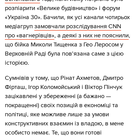
розпіарити «Велике будівництво» і форум
«Україна 30». Бачили, як усі канали чотирьох
медіагруп
замовчали розслідування CNN
про «вагнерівців»
, а
деякі з них не пояснили
,
що бійка Миколи Тищенка з Гео Леросом у
Верховній Раді була пов’язана саме з цією
історією.
Сумнівів у тому, що Рінат Ахметов, Дмитро
Фірташ, Ігор Коломойський і Віктор Пінчук
зацікавлені у збереженні (а бажано —
покращенні) своїх позицій в економіці та
політиці, яке можливе лише за умови
конструктивних взаємин із владою, в мене
особисто немає. Те, що вони готові