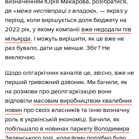
визначенням Юрія Макарова, розібратися,
де «
межа неспівпраці з владою
», — якраз у
період, коли вирішується доля бюджету на
2022 рік, у якому компанії
вже недодали пів
мільярда
. І можуть вирішити, як це вже не
раз бувало, дати ще менше. Збіг? Не
виключаю.
Щодо олігархічних каналів це, звісно, вже не
перший тривожний дзвоник. Ми бачили, як
на розмови про деолігархізацію вони
відповіли
масовим виробництвом хвалебних
новин
про своїх власників та їхню визначну
роль в українській економіці. Бачили, як
побільшало в новинах паркету Володимира
Зеленського
тоді, коли йому потрібно було