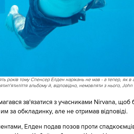
ть років тому Спенсер Елден нарікань не мав - а тепер, як в а
ятип'ятиліття альбому й, відповідно, немовляти з нього, John
магався зв'язатися з учасниками Nirvana, щоб 
м за обкладинку, але не отримав відповіді.
ментами, Елден подав позов проти спадкоємці