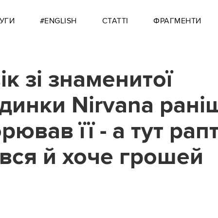
УГИ
#ENGLISH
СТАТТІ
ФРАГМЕНТИ
ік зі знаменитої
динки Nirvana рані
рював її - а тут рап
вся й хоче грошей