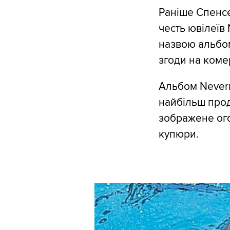
Раніше Спенсе
честь ювілеїв 
назвою альбом
згоди на коме
Альбом Neverm
найбільш прод
зображене ого
купюри.