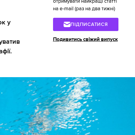
отримувати найкращі статті
на e-mail (раз на два тижні)
ок у
ПІДПИСАТИСЯ
Подивитись свіжий випуск
уватив
фії.