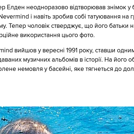
р Елден неодноразово відтворював знімок у 
Nevermind і навіть зробив собі татуювання на г
у. Тепер чоловік стверджує, що його батьки 
рційне використання цього фото.
ind вийшов у вересні 1991 року, ставши одним
аваних музичних альбомів в історії. На його 
лене немовля у басейні, яке тягнеться до до