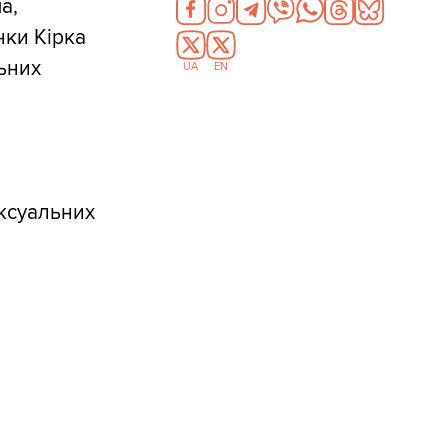
а,
нки Кірка
ьних
UA
EN
ексуальних