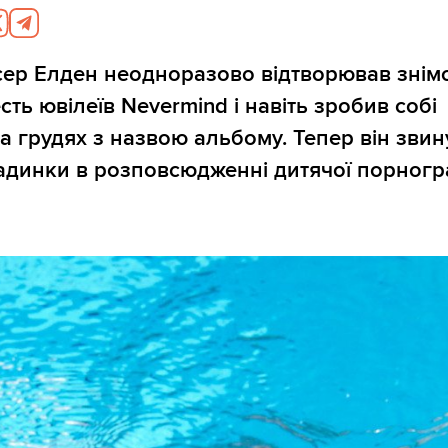
ер Елден неодноразово відтворював знім
сть ювілеїв Nevermind і навіть зробив собі
а грудях з назвою альбому. Тепер він звин
адинки в розповсюдженні дитячої порногра