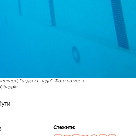
некдоті, "та дєнєг нада". Фото на честь
 Chapple
бути
Стежити:
в