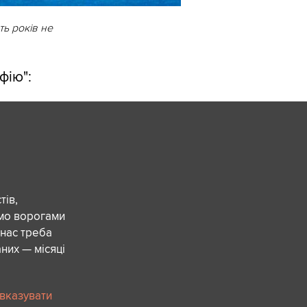
ть років не
фію":
ів,
ємо ворогами
 нас треба
них — місяці
 вказувати