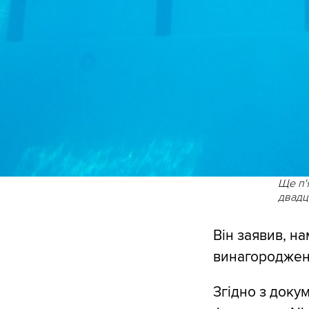
Ще п'я
двадц
Він заявив, на
винагороджени
Згідно з доку