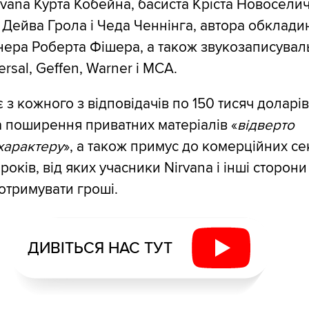
vana Курта Кобейна, басиста Кріста Новоселич
Дейва Грола і Чеда Ченнінга, автора обклади
нера Роберта Фішера, а також звукозаписувал
rsal, Geffen, Warner і MCA.
 з кожного з відповідачів по 150 тисяч доларів
а поширення приватних матеріалів «
відверто
характеру
», а також примус до комерційних с
8 років, від яких учасники Nirvana і інші сторони
тримувати гроші.
ДИВІТЬСЯ НАС ТУТ