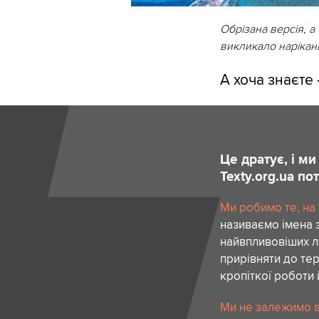
Обрізана версія, а 
викликало нарікан
А хоча знаєте 
Це дратує, і м
Texty.org.ua п
Ми робимо те, на
називаємо імена 
найвпливовіших лю
прирівняти до тер
кропіткої роботи 
Ми не залежимо в