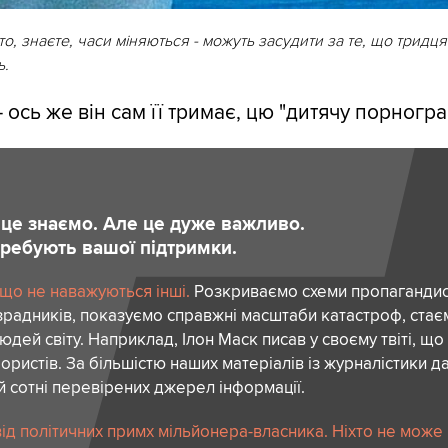
то, знаєте, часи міняються - можуть засудити за те, що тридця
ь.
- ось же він сам її тримає, цю "дитячу порногра
и це знаємо. Але це дуже важливо.
отребують вашої підтримки.
 що не наважуються інші.
Розкриваємо схеми пропагандист
зрадників, показуємо справжні масштаби катастроф, ста
дей світу. Наприклад, Ілон Маск писав у своєму твіті, що
ористів. За більшістю наших матеріалів із журналістики да
й сотні перевірених джерел інформації.
ід політичних примх мільйонера-власника. Ніхто не може