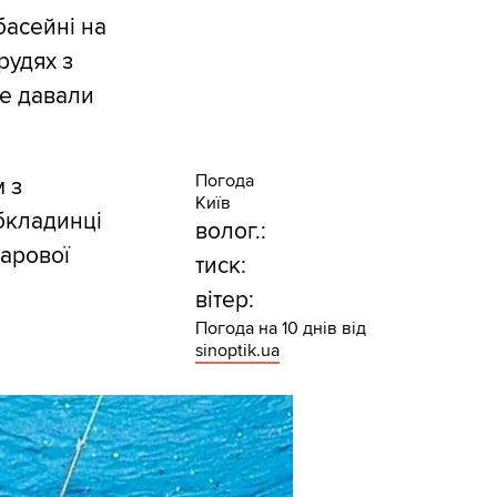
басейні на
рудях з
не давали
Погода
 з
Київ
обкладинці
волог.:
ларової
тиск:
вітер:
Погода на 10 днів від
sinoptik.ua