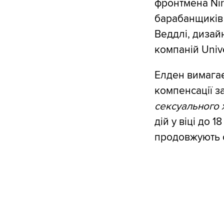
фронтмена Nir
барабанщиків 
Веддлі, дизай
компаній Unive
Елден вимагає
компенсації з
сексуального 
дій у віці до 1
продовжують о