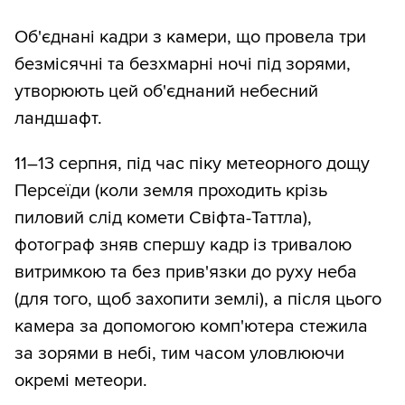
Об'єднані кадри з камери, що провела три
безмісячні та безхмарні ночі під зорями,
утворюють цей об'єднаний небесний
ландшафт.
11–13 серпня, під час піку метеорного дощу
Персеїди (коли земля проходить крізь
пиловий слід комети Свіфта-Таттла),
фотограф зняв спершу кадр із тривалою
витримкою та без прив'язки до руху неба
(для того, щоб захопити землі), а після цього
камера за допомогою комп'ютера стежила
за зорями в небі, тим часом уловлюючи
окремі метеори.