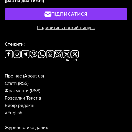
(раз на два тижні)
ПІДПИСАТИСЯ
Подивитись свіжий випуск
Стежити:
UA
EN
Про нас
(About us)
Статті
(RSS)
Фрагменти
(RSS)
Розсилки Текстів
Вибір редакції
#English
Журналістика даних