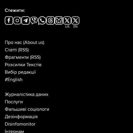
Стежити:
UA
EN
Про нас
(About us)
Статті
(RSS)
Фрагменти
(RSS)
Розсилки Текстів
Вибір редакції
#English
Журналістика даних
Послуги
Фальшиві соціологи
Дезінформація
Disinfomonitor
Інтернам