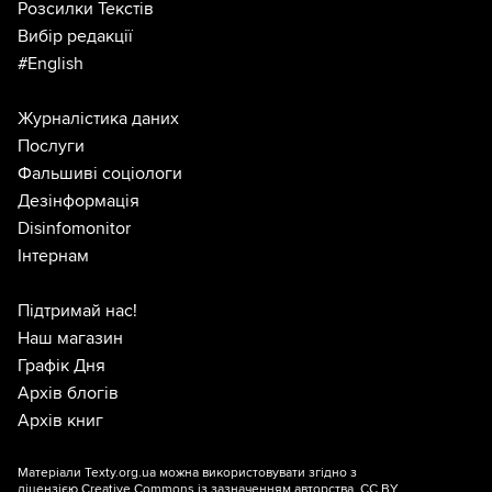
Розсилки Текстів
Вибір редакції
#English
Журналістика даних
Послуги
Фальшиві соціологи
Дезінформація
Disinfomonitor
Інтернам
Підтримай нас!
Наш магазин
Графік Дня
Архів блогів
Архів книг
Матеріали Texty.org.ua можна використовувати згідно з
ліцензією
Creative Commons із зазначенням авторства, CC BY