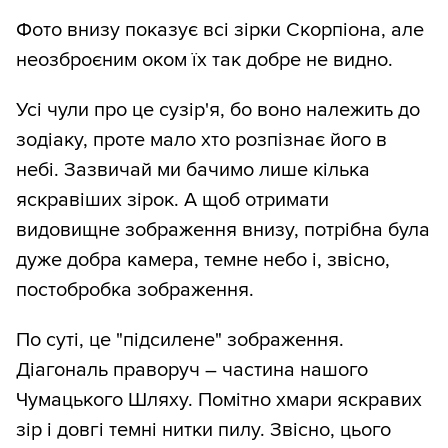
Фото внизу показує всі зірки Скорпіона, але
неозброєним оком їх так добре не видно.
Усі чули про це сузір'я, бо воно належить до
зодіаку, проте мало хто розпізнає його в
небі. Зазвичай ми бачимо лише кілька
яскравіших зірок. А щоб отримати
видовищне зображення внизу, потрібна була
дуже добра камера, темне небо і, звісно,
постобробка зображення.
По суті, це "підсилене" зображення.
Діагональ праворуч – частина нашого
Чумацького Шляху. Помітно хмари яскравих
зір і довгі темні нитки пилу. Звісно, цього