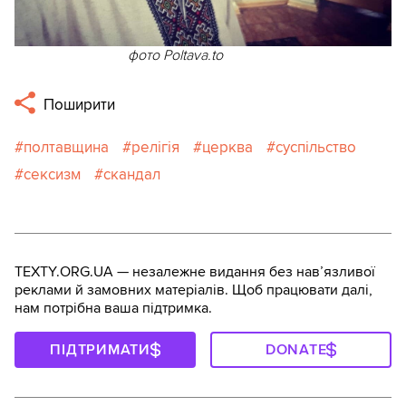
фото Poltava.to
Поширити
полтавщина
релігія
церква
суспільство
сексизм
скандал
TEXTY.ORG.UA — незалежне видання без навʼязливої
реклами й замовних матеріалів. Щоб працювати далі,
нам потрібна ваша підтримка.
ПІДТРИМАТИ
DONATE