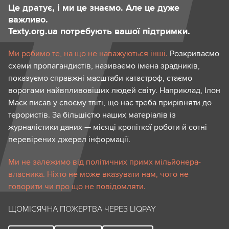
Це дратує, і ми це знаємо. Але це дуже
важливо.
Texty.org.ua потребують вашої підтримки.
Ми робимо те, на що не наважуються інші.
Розкриваємо
схеми пропагандистів, називаємо імена зрадників,
показуємо справжні масштаби катастроф, стаємо
ворогами найвпливовіших людей світу. Наприклад, Ілон
Маск писав у своєму твіті, що нас треба прирівняти до
терористів. За більшістю наших матеріалів із
журналістики даних — місяці кропіткої роботи й сотні
перевірених джерел інформації.
Ми не залежимо від політичних примх мільйонера-
власника. Ніхто не може вказувати нам, чого не
говорити чи про що не повідомляти.
ЩОМІСЯЧНА ПОЖЕРТВА ЧЕРЕЗ LIQPAY