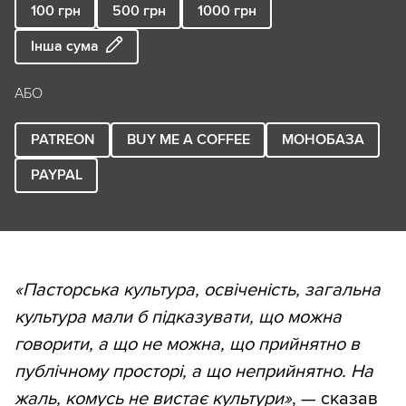
100
грн
500
грн
1000
грн
Інша сума
АБО
PATREON
BUY ME A COFFEE
МОНОБАЗА
PAYPAL
«Пасторська культура, освіченість, загальна
культура мали б підказувати, що можна
говорити, а що не можна, що прийнятно в
публічному просторі, а що неприйнятно. На
жаль, комусь не вистає культури»
, — сказав