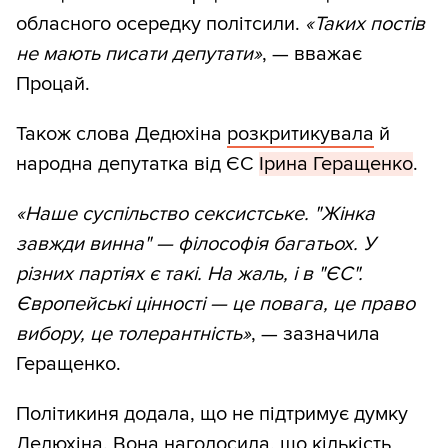
обласного осередку політсили.
«Таких постів
не мають писати депутати»
, — вважає
Процай.
Також слова Дедюхіна
розкритикувала
й
народна депутатка від ЄС
Ірина Геращенко
.
«Наше суспільство сексистське. "Жінка
завжди винна" — філософія багатьох. У
різних партіях є такі. На жаль, і в "ЄС".
Європейські цінності — це повага, це право
вибору, це толерантність»
, — зазначила
Геращенко.
Політикиня додала, що не підтримує думку
Дедюхіна. Вона наголосила, що кількість