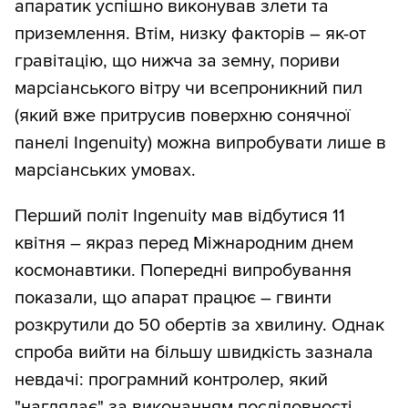
апаратик успішно виконував злети та
приземлення. Втім, низку факторів – як-от
гравітацію, що нижча за земну, пориви
марсіанського вітру чи всепроникний пил
(який вже притрусив поверхню сонячної
панелі Ingenuity) можна випробувати лише в
марсіанських умовах.
Перший політ Ingenuity мав відбутися 11
квітня – якраз перед Міжнародним днем
космонавтики. Попередні випробування
показали, що апарат працює – гвинти
розкрутили до 50 обертів за хвилину. Однак
спроба вийти на більшу швидкість зазнала
невдачі: програмний контролер, який
"наглядає" за виконанням послідовності