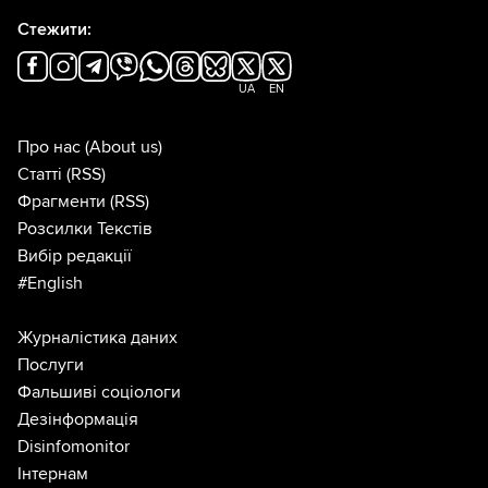
Стежити:
UA
EN
Про нас
(About us)
Статті
(RSS)
Фрагменти
(RSS)
Розсилки Текстів
Вибір редакції
#English
Журналістика даних
Послуги
Фальшиві соціологи
Дезінформація
Disinfomonitor
Інтернам