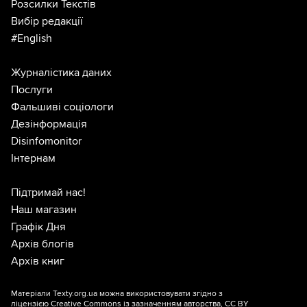
Розсилки Текстів
Вибір редакції
#English
Журналістика даних
Послуги
Фальшиві соціологи
Дезінформація
Disinfomonitor
Інтернам
Підтримай нас!
Наш магазин
Графік Дня
Архів блогів
Архів книг
Матеріали Texty.org.ua можна використовувати згідно з
ліцензією
Creative Commons із зазначенням авторства, CC BY