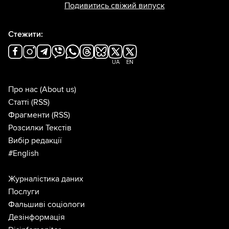
Подивитись свіжий випуск
Стежити:
UA
EN
Про нас
(About us)
Статті
(RSS)
Фрагменти
(RSS)
Розсилки Текстів
Вибір редакції
#English
Журналістика даних
Послуги
Фальшиві соціологи
Дезінформація