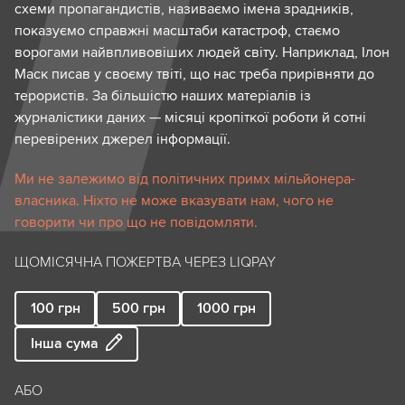
схеми пропагандистів, називаємо імена зрадників,
показуємо справжні масштаби катастроф, стаємо
ворогами найвпливовіших людей світу. Наприклад, Ілон
Маск писав у своєму твіті, що нас треба прирівняти до
терористів. За більшістю наших матеріалів із
журналістики даних — місяці кропіткої роботи й сотні
перевірених джерел інформації.
Ми не залежимо від політичних примх мільйонера-
власника. Ніхто не може вказувати нам, чого не
говорити чи про що не повідомляти.
ЩОМІСЯЧНА ПОЖЕРТВА ЧЕРЕЗ LIQPAY
100
грн
500
грн
1000
грн
Інша сума
АБО