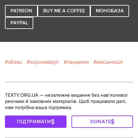
PATREON
BUY ME A COFFEE
МОНОБАЗА
PAYPAL
абзац
коронавірус
пандемія
вакцинація
TEXTY.ORG.UA — незалежне видання без навʼязливої
реклами й замовних матеріалів. Щоб працювати далі,
нам потрібна ваша підтримка.
ПІДТРИМАТИ
DONATE