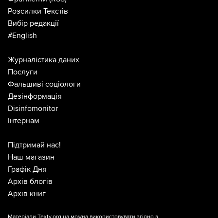
Розсилки Текстів
Вибір редакції
#English
Журналістика даних
Послуги
Фальшиві соціологи
Дезінформація
Disinfomonitor
Інтернам
Підтримай нас!
Наш магазин
Графік Дня
Архів блогів
Архів книг
Матеріали Texty.org.ua можна використовувати згідно з