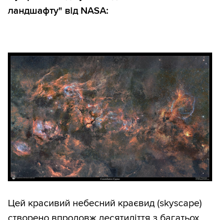
ландшафту" від NASA:
Цей красивий небесний краєвид (skyscape)
створено впродовж десятиліття з багатьох