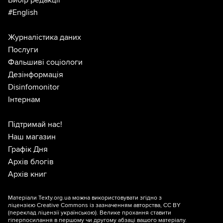
Вибір редакції
#English
Журналістика даних
Послуги
Фальшиві соціологи
Дезінформація
Disinfomonitor
Інтернам
Підтримай нас!
Наш магазин
Графік Дня
Архів блогів
Архів книг
Матеріали Texty.org.ua можна використовувати згідно з
ліцензією
Creative Commons із зазначенням авторства, CC BY
(переклад ліцензії
українською
). Велике прохання ставити
гіперпосилання в першому чи другому абзаці вашого матеріалу.