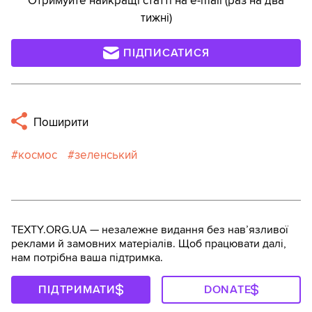
Отримуйте найкращі статті на e-mail (раз на два
тижні)
ПІДПИСАТИСЯ
Поширити
космос
зеленський
TEXTY.ORG.UA — незалежне видання без навʼязливої
реклами й замовних матеріалів. Щоб працювати далі,
нам потрібна ваша підтримка.
ПІДТРИМАТИ
DONATE