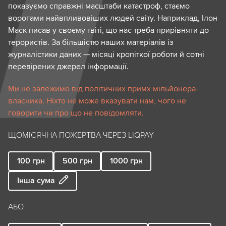
показуємо справжні масштаби катастроф, стаємо
ворогами найвпливовіших людей світу. Наприклад, Ілон
Маск писав у своєму твіті, що нас треба прирівняти до
терористів. За більшістю наших матеріалів із
журналістики даних — місяці кропіткої роботи й сотні
перевірених джерел інформації.
Ми не залежимо від політичних примх мільйонера-
власника. Ніхто не може вказувати нам, чого не
говорити чи про що не повідомляти.
ЩОМІСЯЧНА ПОЖЕРТВА ЧЕРЕЗ LIQPAY
100
грн
500
грн
1000
грн
Інша сума
АБО