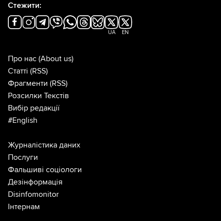
Стежити:
UA
EN
Про нас
(About us)
Статті
(RSS)
Фрагменти
(RSS)
Розсилки Текстів
Вибір редакції
#English
Журналістика даних
Послуги
Фальшиві соціологи
Дезінформація
Disinfomonitor
Інтернам