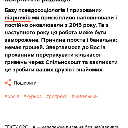
Базу
псевдосоціологів і прихованих
піарників
ми прискіпливо наповнювали і
постійно оновлювали з 2015 року. Та з
наступного року ця робота може бути
заморожена. Причина проста і банальна:
немає грошей. Звертаємося до Вас із
проханням перерахувати кількасот
гривень через
Спільнокошт
та закликати
це зробити ваших друзів і знайомих.
Поширити
росія
курйоз
репресії
навальний
TEXTY.ORG.UA — незалежне видання без навʼязливої