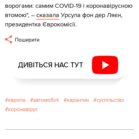
ворогами: самим COVID-19 і коронавірусною
втомою", –
сказала
Урсула фон дер Ляєн,
президентка Єврокомісії.
Поширити
ДИВІТЬСЯ НАС ТУТ
європа
автомобілі
карантин
суспільство
коронавірус