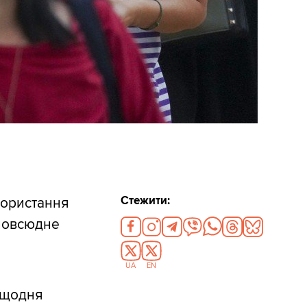
Стежити:
користання
 повсюдне
UA
EN
 щодня