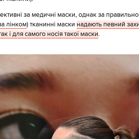
ктивні за медичні маски, однак за правильно
за лінком
) тканинні маски
надають певний захи
ак і для самого носія такої маски
.