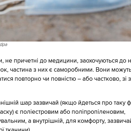
 dpa
, не причетні до медицини, заохочуються до 
ок, частина з них є саморобними. Вони можут
тися повторно чи повністю – або частково, зі 
нішній шар зазвичай (якщо йдеться про таку 
аску) є поліестровим або поліпропіленовим,
вальним, а внутрішній, для комфорту, зазвича
ї тканини).