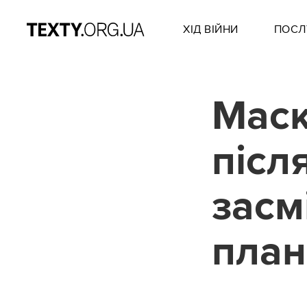
ХІД ВІЙНИ
ПОСЛ
Маск
після
засм
план