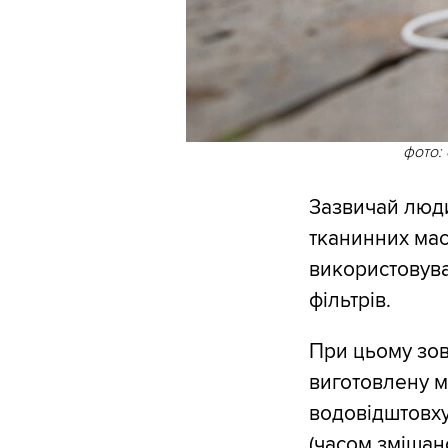
фото:
Зазвичай люди
тканинних мас
використовува
фільтрів.
При цьому зов
виготовлену м
водовідштовху
(часом змішано