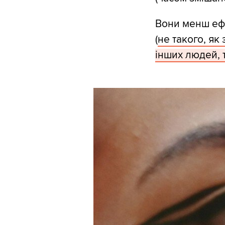
Вони менш ефе
(
не такого, як 
інших людей, т