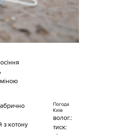
носіння
ь
зміною
Погода
фабрично
Київ
волог.:
й з котону
тиск: