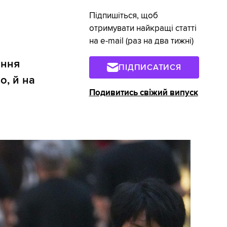
Підпишіться, щоб
отримувати найкращі статті
на e-mail (раз на два тижні)
ання
ПІДПИСАТИСЯ
о, й на
Подивитись свіжий випуск