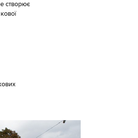
це створює
икової
кових