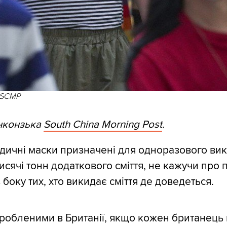
 SCMP
нконзька
South China Morning Post
.
дичні маски призначені для одноразового ви
тисячі тонн додаткового сміття, не кажучи про
боку тих, хто викидає сміття де доведеться.
зробленими в Британії, якщо кожен британець