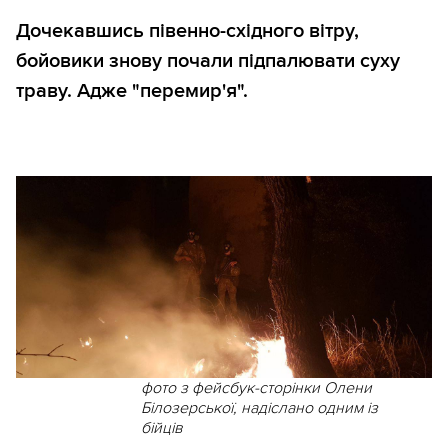
Дочекавшись півенно-східного вітру,
бойовики знову почали підпалювати суху
траву. Адже "перемир'я".
фото з фейсбук-cторінки Олени
Білозерської, надіслано одним із
бійців