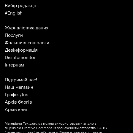
Вибір редакції
#English
Журналістика даних
Послуги
Фальшиві соціологи
Дезінформація
Disinfomonitor
Інтернам
Підтримай нас!
Наш магазин
Графік Дня
Архів блогів
Архів книг
Матеріали Texty.org.ua можна використовувати згідно з
ліцензією
Creative Commons із зазначенням авторства, CC BY
(переклад ліцензії
українською
). Велике прохання ставити