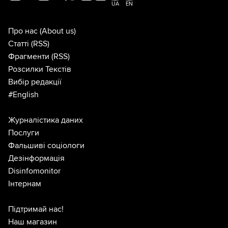
UA
EN
Про нас
(About us)
Статті
(RSS)
Фрагменти
(RSS)
Розсилки Текстів
Вибір редакції
#English
Журналістика даних
Послуги
Фальшиві соціологи
Дезінформація
Disinfomonitor
Інтернам
Підтримай нас!
Наш магазин