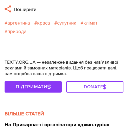
Поширити
аргентина
краса
супутник
клімат
природа
TEXTY.ORG.UA — незалежне видання без навʼязливої
реклами й замовних матеріалів. Щоб працювати далі,
нам потрібна ваша підтримка.
ПІДТРИМАТИ
DONATE
БІЛЬШЕ СТАТЕЙ
На Прикарпатті організатори «джип-турів»