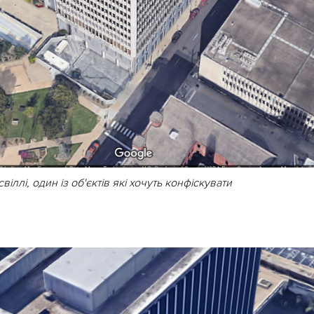
віллі, один із об'єктів які хочуть конфіскувати