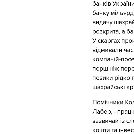
банків Україн
банку мільярди
видачу шахрай
розкрита, а б
У скаргах про
відмивали час
компаній-посер
перш ніж пере
позики рідко 
шахрайські кр
Помічники Кол
Лабер, - прац
зазвичай із сл
кошти та інвес