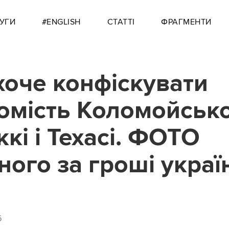
УГИ
#ENGLISH
СТАТТІ
ФРАГМЕНТИ
оче конфіскувати
омість Коломойсько
кі і Техасі. ФОТО
ного за гроші украї
6