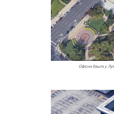
Офісна башта у Луіс