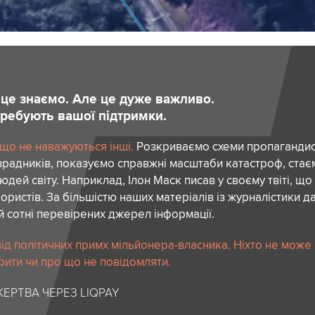
и це знаємо. Але це дуже важливо.
отребують вашої підтримки.
 що не наважуються інші.
Розкриваємо схеми пропагандист
зрадників, показуємо справжні масштаби катастроф, ста
дей світу. Наприклад, Ілон Маск писав у своєму твіті, що
ористів. За більшістю наших матеріалів із журналістики да
й сотні перевірених джерел інформації.
ід політичних примх мільйонера-власника. Ніхто не може
рити чи про що не повідомляти.
ЕРТВА ЧЕРЕЗ LIQPAY