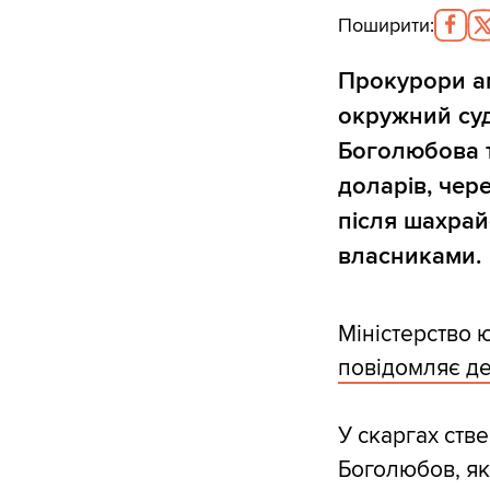
Поширити
:
Прокурори ам
окружний суд
Боголюбова т
доларів, чер
після шахрай
власниками.
Міністерство 
повідомляє де
У скаргах ств
Боголюбов, як