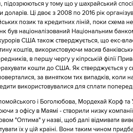
и, підозрюються у тому що у шахрайський спосі
 доларів. Ці двоє з 2008 по 2016 рік організу
ських позик та кредитних ліній, поки схема не
анк був націоналізований Національним банко
курорів США також стверджується, що екс-вл
тину коштів, використовуючи масив банківськи
едників, в першу чергу у кіпрській філії Прив
рахувати кошти до США. Як стверджується у ск
поверталися, за винятком тих випадків, коли н
едити використовувалися для сплати попередн
омойського і Боголюбова, Мордехай Корф та 
юючи з офісу в Маямі - створили низку компані
овом "Оптима" у назві, щоб далі відмивати вив
тувати їх у цій країні. Вони таким чином придб