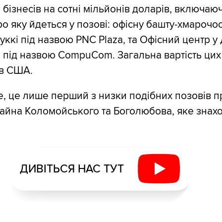
 бізнесів на сотні мільйонів доларів, включаю
о яку йдеться у позові: офісну башту-хмарочос
туккі під назвою PNC Plaza, та Офісний центр у 
й під назвою CompuCom. Загальна вартість цих 
ів США.
е, це лише перший з низки подібних позовів п
айна Коломойського та Боголюбова, яке знахо
ДИВІТЬСЯ НАС ТУТ