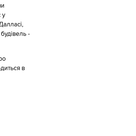
чи
 у
Далласі,
будівель -
ро
диться в