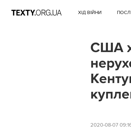
ХІД ВІЙНИ
ПОСЛ
США х
нерух
Кентук
купле
2020-08-07 09:1