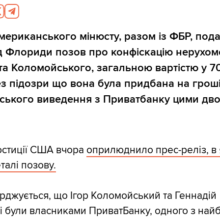
ериканського мінюсту, разом із ФБР, пода
 Флориди позов про конфіскацію нерухом
а Коломойського, загальною вартістю у 7
ез підозри що вона була придбана на гроші,
ського виведення з Приватбанку цими дво
юстиції США вчора
оприлюднило прес-реліз, в
талі позову.
ерджується, що Ігор Коломойський та Геннадій
і були власниками ПриватБанку, одного з най