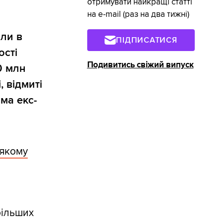
отримувати найкращі статті
на e-mail (раз на два тижні)
ли в
ПІДПИСАТИСЯ
ості
Подивитись свіжий випуск
0 млн
 відмиті
ма екс-
 якому
більших