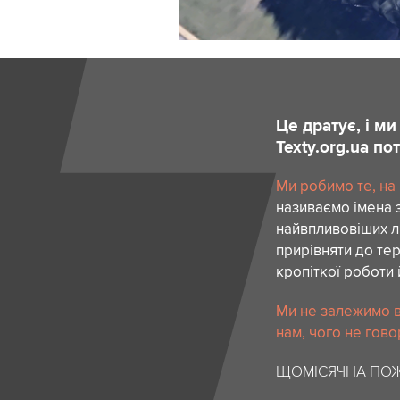
Це дратує, і м
Texty.org.ua п
Ми робимо те, на
називаємо імена 
найвпливовіших лю
прирівняти до тер
кропіткої роботи 
Ми не залежимо в
нам, чого не гово
ЩОМІСЯЧНА ПОЖ