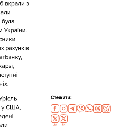
б вкрали з
вали
 була
м України.
асники
х рахунків
атБанку,
арзі,
аступні
іх.
Стежити:
Урієль
ї у США,
едені
али
UA
EN