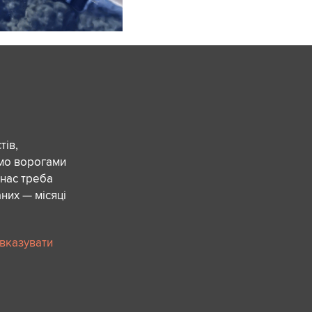
ів,
ємо ворогами
 нас треба
них — місяці
 вказувати