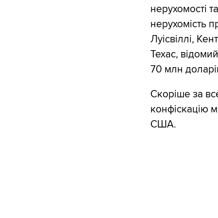
нерухомості та
нерухомість пр
Луісвіллі, Кен
Техас, відоми
70 млн долар
Скоріше за вс
конфіскацію м
США.