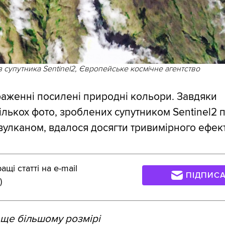
з супутника Sentinel2, Європейське космічне агентство
аженні посилені природні кольори. Завдяки
лькох фото, зроблених супутником Sentinel2 п
вулканом, вдалося досягти тривимірного ефект
щі статті на e-mail
ПІДПИС
)
ще більшому розмірі