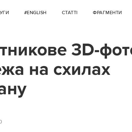
УГИ
#ENGLISH
СТАТТІ
ФРАГМЕНТИ
тникове 3D-фот
жа на схилах
ану
0