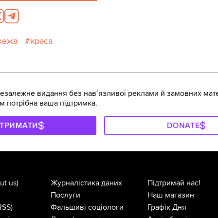
жежа
краса
залежне видання без навʼязливої реклами й замовних мате
м потрібна ваша підтримка.
ДТРИМАТИ
DONATE
ut us)
Журналістика даних
Підтримай нас!
Послуги
Наш магазин
RSS)
Фальшиві соціологи
Графік Дня