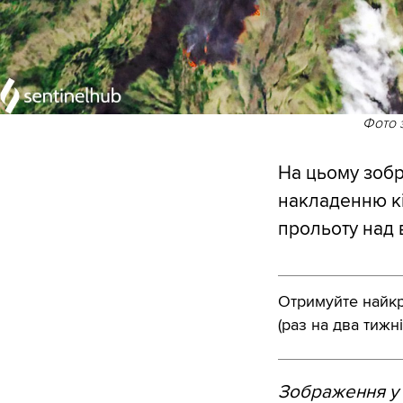
Фото 
На цьому зобр
накладенню кі
прольоту над 
Отримуйте найкра
(раз на два тижні
Зображення у 