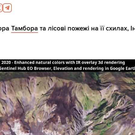
гора
Тамбора
та лісові пожежі на її схилах, І