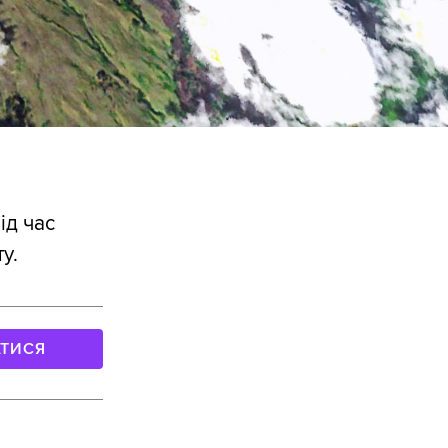
ід час
у.
АТИСЯ