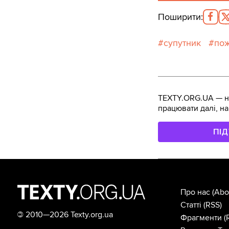
Поширити
:
супутник
по
TEXTY.ORG.UA — не
працювати далі, на
ПІ
Про нас
(Abo
Статті
(RSS)
©
2010—2026 Texty.org.ua
Фрагменти
(