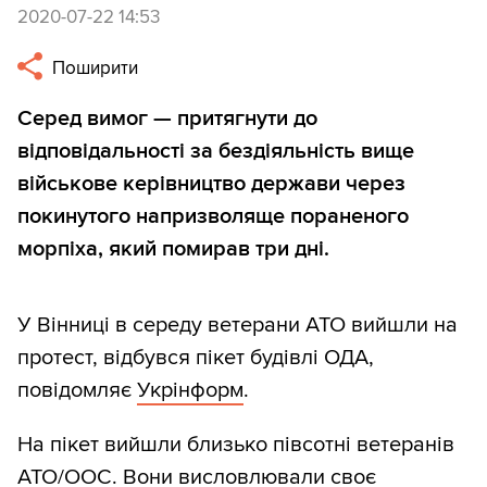
2020-07-22 14:53
Поширити
Серед вимог — притягнути до
відповідальності за бездіяльність вище
військове керівництво держави через
покинутого напризволяще пораненого
морпіха, який помирав три дні.
У Вінниці в середу ветерани АТО вийшли на
протест, відбувся пікет будівлі ОДА,
повідомляє
Укрінформ
.
На пікет вийшли близько півсотні ветеранів
АТО/ООС. Вони висловлювали своє