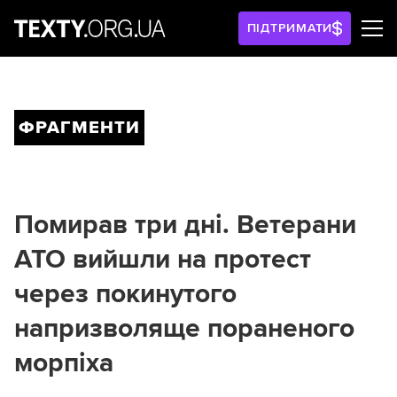
ПІДТРИМАТИ
ФРАГМЕНТИ
Помирав три дні. Ветерани
АТО вийшли на протест
через покинутого
напризволяще пораненого
морпіха