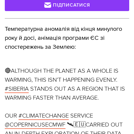
ПІДПИСАТИСЯ
Температурна аномалія від кінця минулого
року й досі, анімація програми ЄС зі
спостережень за Землею:
🔴ALTHOUGH THE PLANET AS A WHOLE IS
WARMING, THIS ISN’T HAPPENING EVENLY.
#SIBERIA
STANDS OUT AS A REGION THAT IS
WARMING FASTER THAN AVERAGE.
OUR
#CLIMATECHANGE
SERVICE
@COPERNICUSECMWF
🛰️🇪🇺CARRIED OUT
AN IN-DEPTH EXPLORATION OF THEIR DATA.