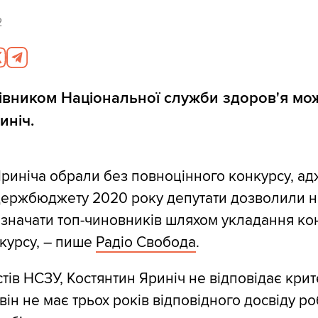
2
івником Національної служби здоров'я мож
иніч.
риніча обрали без повноцінного конкурсу, адж
держбюджету 2020 року депутати дозволили н
значати топ-чиновників шляхом укладання кон
нкурсу, – пише
Радіо Свобода
.
тів НСЗУ, Костянтин Яриніч не відповідає кри
він не має трьох років відповідного досвіду р