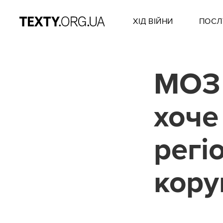
ХІД ВІЙНИ
ПОСЛ
МОЗ 
хоче
регі
кору