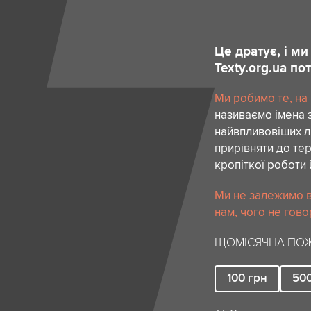
Це дратує, і м
Texty.org.ua п
Ми робимо те, на
називаємо імена 
найвпливовіших лю
прирівняти до тер
кропіткої роботи 
Ми не залежимо в
нам, чого не гово
ЩОМІСЯЧНА ПОЖ
100
грн
50