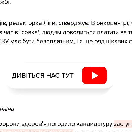
жбі.
ів, редакторка Ліги,
стверджує
: В онкоцентрі,
 часів "совка", людям доводиться платити за т
ЗУ має бути безоплатним, і є ще ряд цікавих ф
ДИВІТЬСЯ НАС ТУТ
иніча
охорони здоровʼя погодило кандидатуру
засту