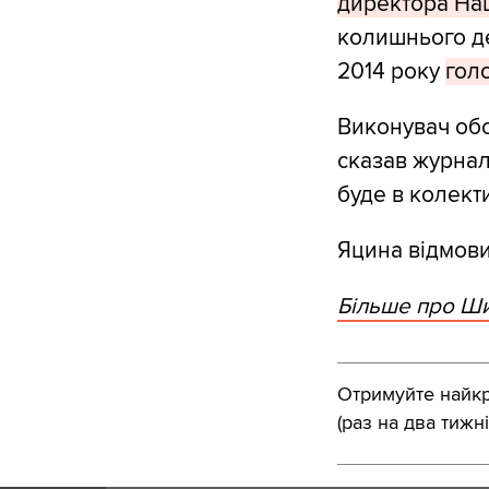
директора Нац
колишнього деп
2014 року
голо
Виконувач обо
сказав журнал
буде в колекти
Яцина відмови
Більше про Ш
Отримуйте найкра
(раз на два тижні