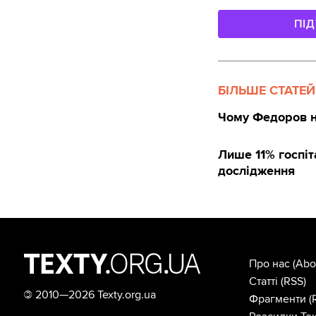
ПІ
БІЛЬШЕ СТАТЕЙ
Чому Федоров не
Лише 11% госпіт
дослідження
Про нас
(Abo
Статті
(RSS)
©
2010—2026 Texty.org.ua
Фрагменти
(