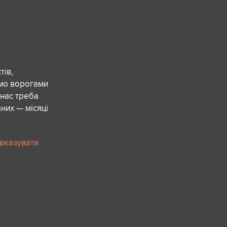
ів,
ємо ворогами
 нас треба
них — місяці
 вказувати