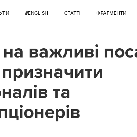
УГИ
#ENGLISH
СТАТТІ
ФРАГМЕНТИ
на важливі пос
 призначити
оналів та
пціонерів