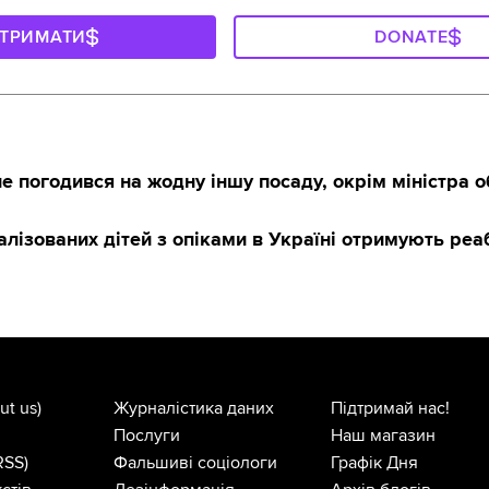
ДТРИМАТИ
DONATE
 погодився на жодну іншу посаду, окрім міністра 
алізованих дітей з опіками в Україні отримують реаб
ut us)
Журналістика даних
Підтримай нас!
Послуги
Наш магазин
RSS)
Фальшиві соціологи
Графік Дня