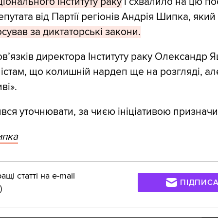
іонального інституту раку
і схвалило на цю по
утата від Партії регіонів Андрія Шипка, який у
сував за диктаторські закони.
вʼязків директора Інституту раку Олександр 
істам, що колишній нардеп ще на розгляді, ал
ві».
вся уточнювати, за чиєю ініціативою признач
ипка
щі статті на e-mail
ПІДПИС
)