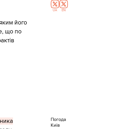
UA
EN
 яким його
е, що по
актів
Погода
пника
Київ