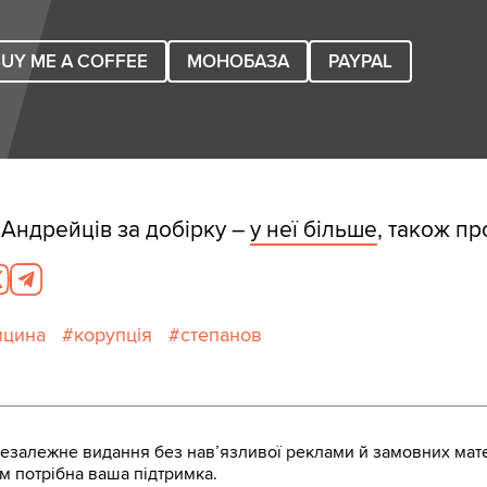
UY ME A COFFEE
МОНОБАЗА
PAYPAL
 Андрейців за добірку –
у неї більше
, також п
ицина
корупція
степанов
залежне видання без навʼязливої реклами й замовних мате
м потрібна ваша підтримка.