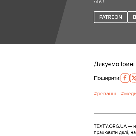
АБО
PATREON
B
Дякуємо Ірині
Поширити
:
реванш
мед
TEXTY.ORG.UA — не
працювати далі, на