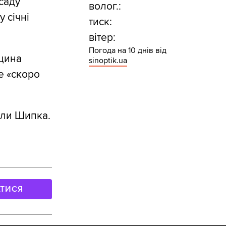
саду
волог.:
 січні
тиск:
вітер:
Погода на 10 днів від
Яцина
sinoptik.ua
е «скоро
или Шипка.
АТИСЯ