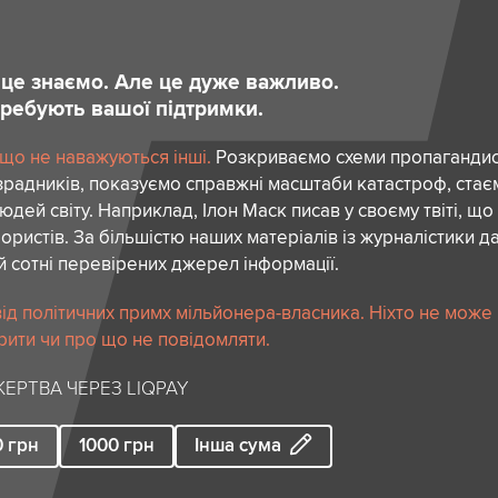
и це знаємо. Але це дуже важливо.
отребують вашої підтримки.
 що не наважуються інші.
Розкриваємо схеми пропагандист
зрадників, показуємо справжні масштаби катастроф, ста
дей світу. Наприклад, Ілон Маск писав у своєму твіті, що
ористів. За більшістю наших матеріалів із журналістики да
й сотні перевірених джерел інформації.
ід політичних примх мільйонера-власника. Ніхто не може
рити чи про що не повідомляти.
ЕРТВА ЧЕРЕЗ LIQPAY
0
грн
1000
грн
Інша сума