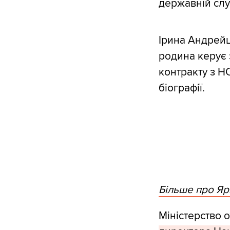
державній слу
Ірина Андрейц
родина керує з
контракту з НС
біографії.
Більше про Яр
Міністерство 