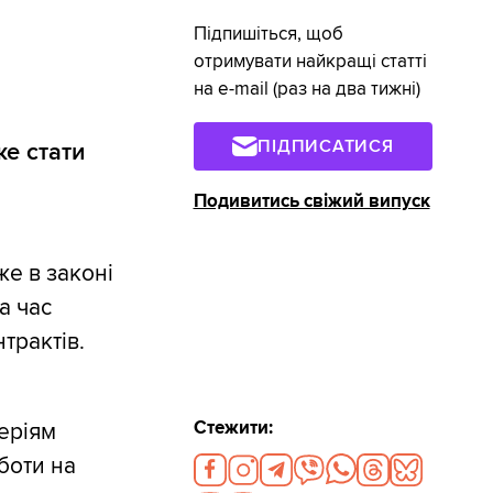
Підпишіться, щоб
отримувати найкращі статті
на e-mail (раз на два тижні)
ПІДПИСАТИСЯ
е стати
Подивитись свіжий випуск
е в законі
а час
трактів.
Стежити:
теріям
оботи на