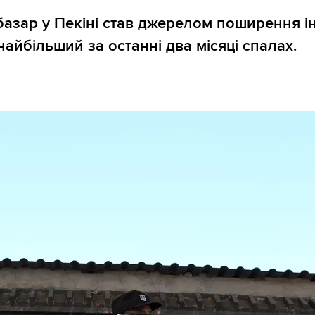
азар у Пекіні став джерелом поширення ін
найбільший за останні два місяці спалах.