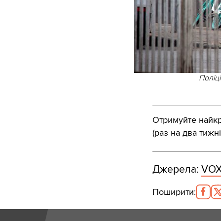
Поліці
Отримуйте найкра
(раз на два тижні
Джерела:
VO
Поширити
: