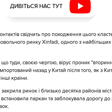
ДИВІТЬСЯ НАС ТУТ
онтактів свідчить про походження цього класт
овольчого ринку Xinfadi, одного з найбільших 
 що туди, своєю чергою, вірус проник "вторин
 імпортований назад у Китай після того, як з Ки
інші країни.
 закрила ринок і близько десятка районів міс
ж встановила паркан та заблокувала дорогу до
вок.