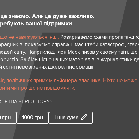
и це знаємо. Але це дуже важливо.
отребують вашої підтримки.
 що не наважуються інші.
Розкриваємо схеми пропагандист
зрадників, показуємо справжні масштаби катастроф, ста
дей світу. Наприклад, Ілон Маск писав у своєму твіті, що
ористів. За більшістю наших матеріалів із журналістики да
й сотні перевірених джерел інформації.
ід політичних примх мільйонера-власника. Ніхто не може
рити чи про що не повідомляти.
ЕРТВА ЧЕРЕЗ LIQPAY
0
грн
1000
грн
Інша сума