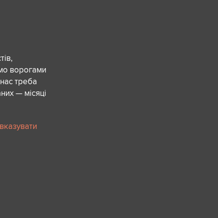
ів,
ємо ворогами
 нас треба
них — місяці
 вказувати