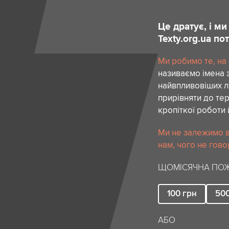
Це дратує, і м
Texty.org.ua п
Ми робимо те, на
називаємо імена 
найвпливовіших лю
прирівняти до тер
кропіткої роботи 
Ми не залежимо в
нам, чого не гово
ЩОМІСЯЧНА ПОЖ
100
грн
50
АБО