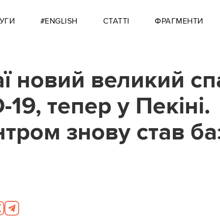
УГИ
#ENGLISH
СТАТТІ
ФРАГМЕНТИ
аї новий великий сп
19, тепер у Пекіні.
нтром знову став ба