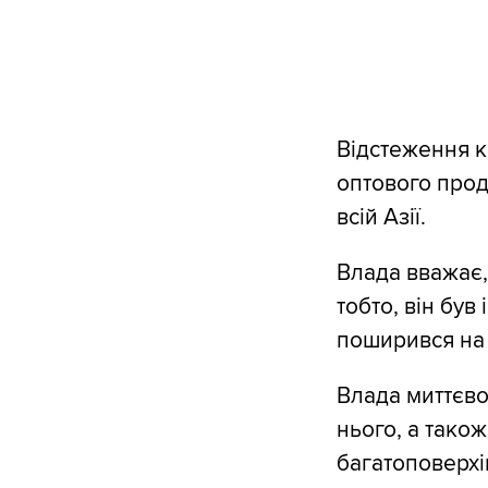
Відстеження к
оптового прод
всій Азії.
Влада вважає,
тобто, він був
поширився на 
Влада миттєво
нього, а тако
багатоповерхі