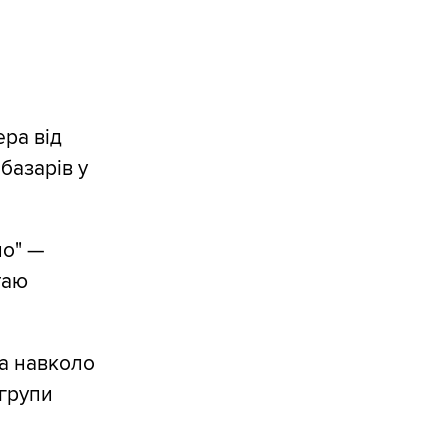
ера від
базарів у
но" —
таю
та навколо
 групи