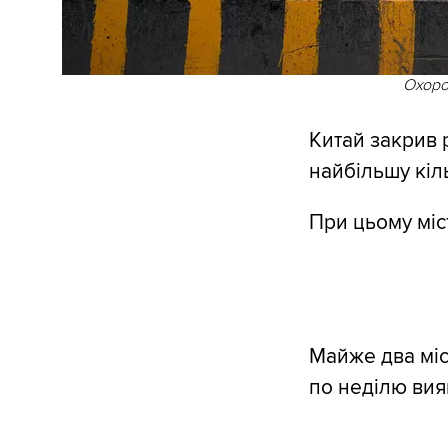
Охорон
Китай закрив
найбільшу кіль
При цьому міс
Майже два міся
по неділю вия