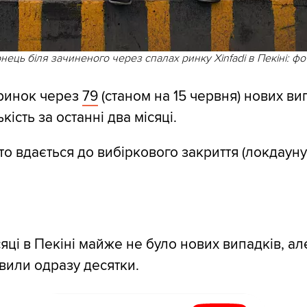
ець біля зачиненого через спалах ринку Xinfadi в Пекіні: фот
 ринок через
79
(станом на 15 червня) нових ви
кість за останні два місяці.
то вдається до вибіркового закриття (локдауну)
ці в Пекіні майже не було нових випадків, але
вили одразу десятки.