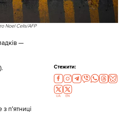
о Noel Celis/AFP
падків —
Стежити:
.
UA
EN
 з п'ятниці