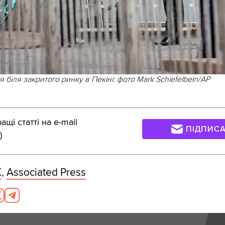
я біля закритого ринку в Пекіні: фото Mark Schiefelbein/AP
щі статті на e-mail
ПІДПИС
)
X
,
Associated Press