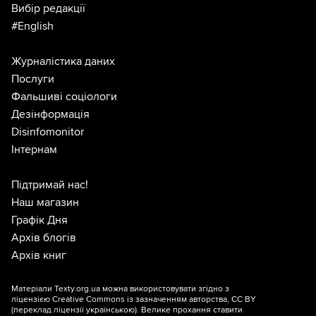
Вибір редакції
#English
Журналістика даних
Послуги
Фальшиві соціологи
Дезінформація
Disinfomonitor
Інтернам
Підтримай нас!
Наш магазин
Графік Дня
Архів блогів
Архів книг
Матеріали Texty.org.ua можна використовувати згідно з
ліцензією
Creative Commons із зазначенням авторства, CC BY
(переклад ліцензії
українською
). Велике прохання ставити