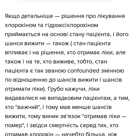
Якщо детальніше — рішення про лікування
хлорохіном та гідроксіхлорохіном
приймається на основі стану пацієнта, і його
шанси вижити — також ( стан пацієнта
впливає і на рішення, хто отримає ліки, але
також і на те, хто виживе, тобто, стан
пацієнта є так званою confounded змінною
по відношенню до шансів вижити і шансів
отримати ліки). Грубо кажучи, ліки
видавалися не випадковим пацієнтам, а тим,
хто "важчий", і тому мав менше шансів
вижити, тому виник зв'язок "отримав ліки —
помер", і звідси смертність серед тих, хто
отримав хлорохін — начебто більша, ніж