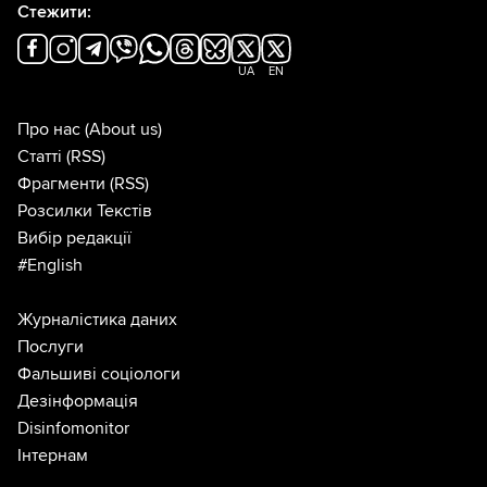
Стежити:
UA
EN
Про нас
(About us)
Статті
(RSS)
Фрагменти
(RSS)
Розсилки Текстів
Вибір редакції
#English
Журналістика даних
Послуги
Фальшиві соціологи
Дезінформація
Disinfomonitor
Інтернам