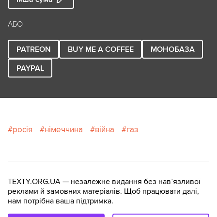
АБО
PATREON
BUY ME A COFFEE
МОНОБАЗА
PAYPAL
росія
німеччина
війна
газ
TEXTY.ORG.UA — незалежне видання без навʼязливої
реклами й замовних матеріалів. Щоб працювати далі,
нам потрібна ваша підтримка.