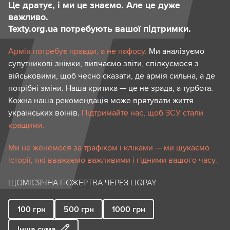
Це дратує, і ми це знаємо. Але це дуже
важливо.
Texty.org.ua потребують вашої підтримки.
Армія потребує правди, а не пафосу.
Ми аналізуємо
супутникові знімки, вивчаємо звіти, спілкуємося з
військовими, щоб чесно сказати, де армія сильна, а де
потрібні зміни. Наша критика — це не зрада, а турбота.
Кожна наша рекомендація може врятувати життя
українських воїнів.
Підтримайте нас, щоб ЗСУ стали
кращими.
Ми не женемося за трафіком і кліками — ми шукаємо
історії, які вважаємо важливими і гідними вашого часу.
ЩОМІСЯЧНА ПОЖЕРТВА ЧЕРЕЗ LIQPAY
100
грн
500
грн
1000
грн
Інша сума