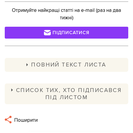
Отримуйте найкращі статті на e-mail (раз на два
тижні)
ПІДПИСАТИСЯ
ПОВНИЙ ТЕКСТ ЛИСТА
Голові Наглядової ради Меморіального
центру Голокосту "Бабин Яр" панові
СПИСОК ТИХ, ХТО ПІДПИСАВСЯ
Натану Щаранському Членам Наглядової
ПІД ЛИСТОМ
ради Меморіального центру Голокосту
Лист підтримали близько 85 культурних
"Бабин Яр"
діячів, серед них:
Поширити
Шановні пані та панове! У ці дні в Україні
відбувається гостра дискусія навколо концепції