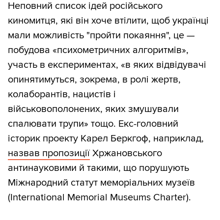
Неповний список ідей російського
киномитця, які він хоче втілити, щоб українці
мали можливість "пройти покаяння", це —
побудова «психометричних алгоритмів»,
участь в експериментах, «в яких відвідувачі
опинятимуться, зокрема, в ролі жертв,
колаборантів, нацистів і
військовополонених, яких змушували
спалювати трупи» тощо. Екс-головний
історик проекту Карел Беркгоф, наприклад,
назвав пропозиції
Хржановського
антинауковими й такими, що порушують
Міжнародний статут меморіальних музеїв
(International Memorial Museums Charter).