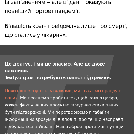
із запізненням – але ці дані показують
повніший портрет пандемії.
Більшість країн повідомляє лише про смерті,
що стались у лікарнях.
Це дратує, і ми це знаємо. Але це дуже
важливо.
Texty.org.ua потребують вашої підтримки.
Поки інші женуться за кліками, ми шукаємо правду в
даних.
Ми прагнемо зробити так, щоб кожна цифра,
кожен факт у наших проєктах із журналістики даних
були підтверджені. Ми перетворюємо гігабайти
інформації на зрозумілі відповіді про те, що насправді
відбувається в Україні. Наша зброя проти маніпуляцій —
математика, статистика, докази, об’єктивна