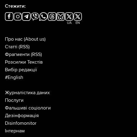
Стежити:
UA
EN
Про нас
(About us)
Статті
(RSS)
Фрагменти
(RSS)
Розсилки Текстів
Вибір редакції
#English
Журналістика даних
Послуги
Фальшиві соціологи
Дезінформація
Disinfomonitor
Інтернам