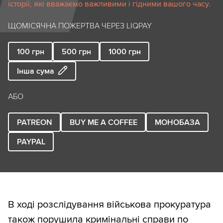
історії, які вважаємо важливими і гідними вашого часу.
ЩОМІСЯЧНА ПОЖЕРТВА ЧЕРЕЗ LIQPAY
100
грн
500
грн
1000
грн
Інша сума
АБО
PATREON
BUY ME A COFFEE
МОНОБАЗА
PAYPAL
В ході розслідування військова прокуратура
також порушила кримінальні справи по