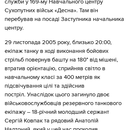
служби у 169-му Навчального центру
Сухопутних військ «Десна». Там він
перебував на посаді Заступника начальника
центру.
29 листопада 2005 року, близько 20:00,
екіпаж танку в ході виконання бойових
стрільб повернув башту на 180° від мішені,
втратив орієнтацію, сприйняв світло в
навчальному класі за 400 метрів як
підсвічування цілі та здійснив
постріл. Унаслідок цього загинуло двоє
військовослужбовців резервного танкового
екіпажу – 18-річний молодший сержант
Сергій Ковпак та рядовий Анатолій
Надточий, який у цей час проходив