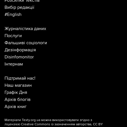
Розсилки Текстів
Вибір редакції
#English
Журналістика даних
Послуги
Фальшиві соціологи
Дезінформація
Disinfomonitor
Інтернам
Підтримай нас!
Наш магазин
Графік Дня
Архів блогів
Архів книг
Матеріали Texty.org.ua можна використовувати згідно з
ліцензією
Creative Commons із зазначенням авторства, CC BY