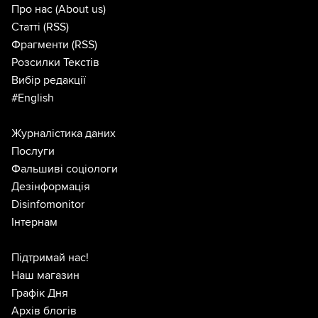
Про нас
(About us)
Статті
(RSS)
Фрагменти
(RSS)
Розсилки Текстів
Вибір редакції
#English
Журналістика даних
Послуги
Фальшиві соціологи
Дезінформація
Disinfomonitor
Інтернам
Підтримай нас!
Наш магазин
Графік Дня
Архів блогів