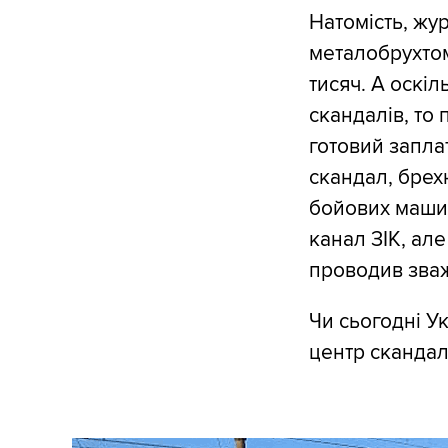
Натомість, жу
металобрухтом,
тисяч. А оскі
скандалів, то
готовий заплат
скандал, брех
бойових маши
канал ЗІК, але
проводив зваже
Чи сьогодні Ук
центр скандал