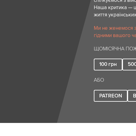
спілкуємося з вій
Наша критика — ц
життя українських
Ми не женемося за
гідними вашого ча
ЩОМІСЯЧНА ПОЖ
100
грн
50
АБО
PATREON
B