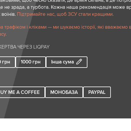
ськовими, щоб чесно сказати, де армія сильна, а де потріб
е не зрада, а турбота. Кожна наша рекомендація може в
 воїнів.
Підтримайте нас, щоб ЗСУ стали кращими.
 трафіком і кліками — ми шукаємо історії, які вважаємо 
су.
ЕРТВА ЧЕРЕЗ LIQPAY
0
грн
1000
грн
Інша сума
UY ME A COFFEE
МОНОБАЗА
PAYPAL