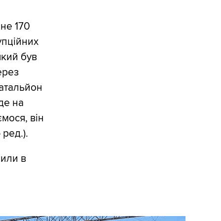
 не 170
упційних
який був
ерез
батальйон
де на
ємося, він
ред.).
пили в