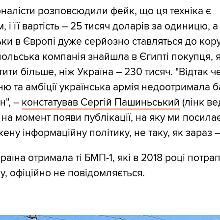
рналісти розповсюдили фейк, що ця техніка є
 і її вартість – 25 тисяч доларів за одиницю, а
льки в Європі дуже серйозно ставляться до кор
 польська компанія знайшла в Єгипті покупця, 
ити більше, ніж Україна – 230 тисяч. "Відтак ч
ню та амбіції українська армія недоотримала 
н", –
констатував Сергій Пашиньський
(лінк ве
 на момент появи публікації, на яку ми посила
ну інформаційну політику, не таку, як зараз – 
раїна отримала ті БМП-1, які в 2018 році потра
у, офіційно не повідомляється.