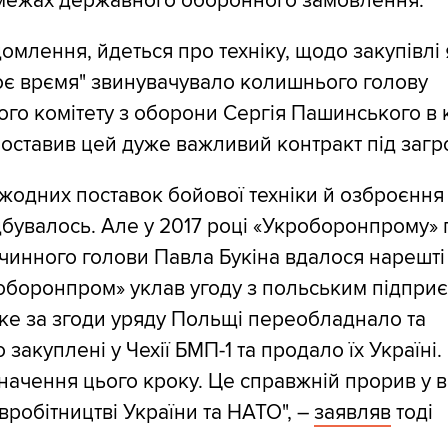
 межах державного оборонного замовлення.
омлення, йдеться про техніку, щодо закупівлі 
є врємя" звинувачувало колишнього голову
го комітету з оборони Сергія Пашинського в к
поставив цей дуже важливий контракт під загро
 жодних поставок бойової техніки й озброєння
дбувалось. Але у 2017 році «Укроборонпрому» 
чинного голови Павла Букіна вдалося нарешті
оборонпром» уклав угоду з польським підпри
яке за згоди уряду Польщі переобладнало та
закуплені у Чехії БМП-1 та продало їх Україні
начення цього кроку. Це справжній прорив у в
вробітництві України та НАТО", –
заявляв
тоді