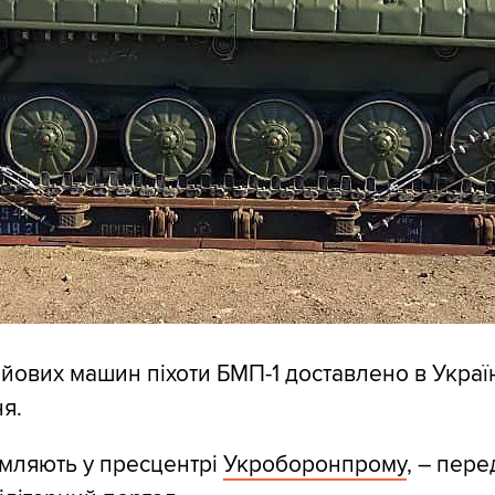
йових машин піхоти БМП-1 доставлено в Украї
я.
мляють у пресцентрі
Укроборонпрому
, – пере