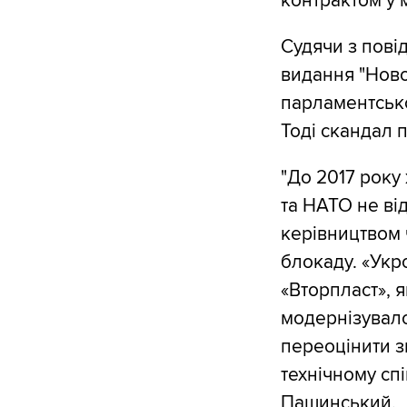
контрактом у
Судячи з повід
видання "Ново
парламентсько
Тоді скандал 
"До 2017 року
та НАТО не ві
керівництвом 
блокаду. «Укр
«Вторпласт», 
модернізувало 
переоцінити з
технічному спі
Пашинський.