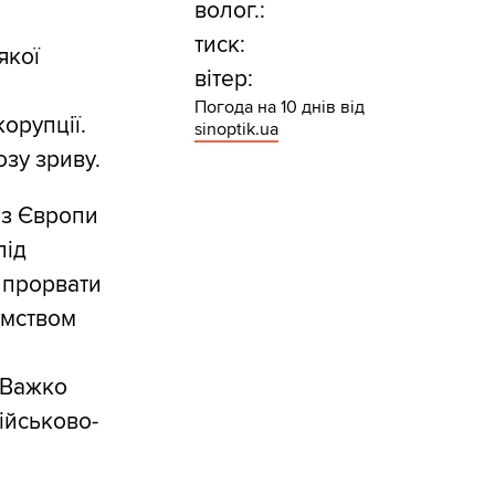
волог.:
тиск:
якої
вітер:
Погода на 10 днів від
орупції.
sinoptik.ua
зу зриву.
 з Європи
під
 прорвати
ємством
. Важко
ійськово-