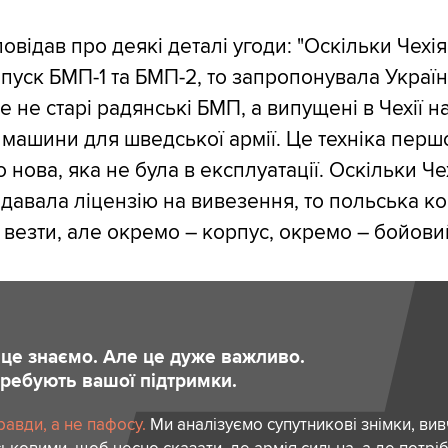
овідав про деякі деталі угоди: "Оскільки Чехі
ипуск БМП-1 та БМП-2, то запропонувала Україн
Це не старі радянські БМП, а випущені в Чехії н
 машини для шведської армії. Це техніка перш
то нова, яка не була в експлуатації. Оскільки Че
давала ліцензію на вивезення, то польська к
х везти, але окремо – корпус, окремо – бойови
и це знаємо. Але це дуже важливо.
отребують вашої підтримки.
авди, а не пафосу.
Ми аналізуємо супутникові знімки, вив