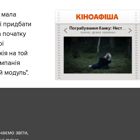
я мала
і придбати
а початку
ої
хія на той
омпанія
й модуль".
чаємо звіти,