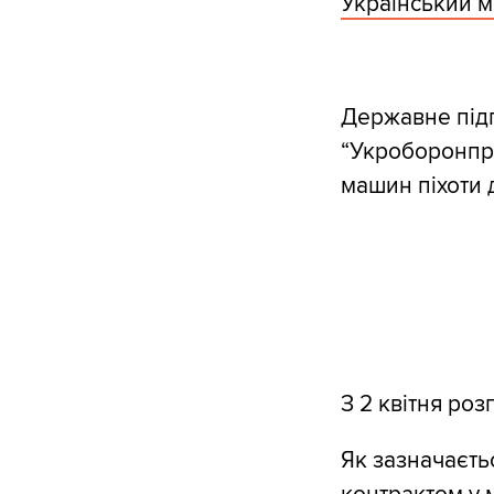
Український м
Державне підп
“Укроборонпр
машин піхоти 
З 2 квітня роз
Як зазначаєть