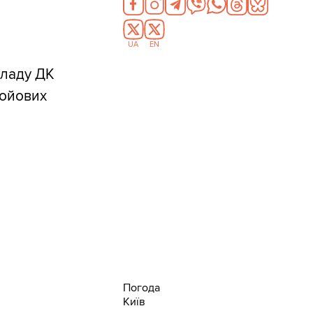
UA
EN
кладу ДК
бойових
Погода
Київ