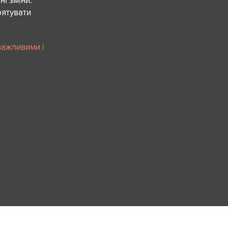
ні зміни.
рятувати
важливими і