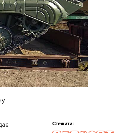
ну
Стежити:
дає