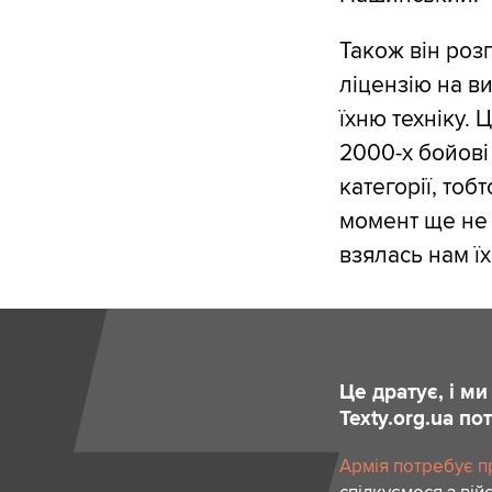
Також він розп
ліцензію на в
їхню техніку. 
2000-х бойові
категорії, тоб
момент ще не 
взялась нам ї
Це дратує, і м
Texty.org.ua п
Армія потребує пр