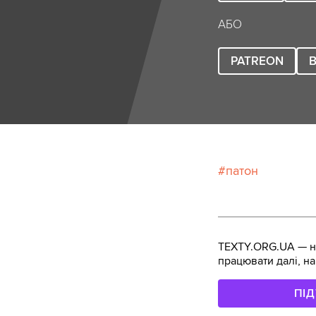
АБО
PATREON
B
патон
TEXTY.ORG.UA — не
працювати далі, на
ПІ