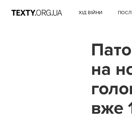
ХІД ВІЙНИ
ПОСЛ
Пато
на н
голо
вже 