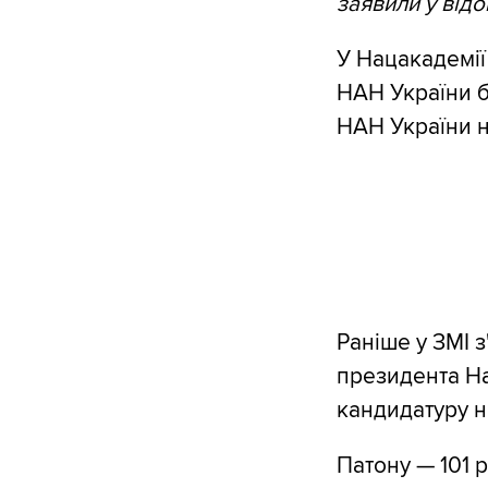
заявили у відо
У Нацакадемії
НАН України б
НАН України не
Раніше у ЗМІ 
президента На
кандидатуру на
Патону — 101 р