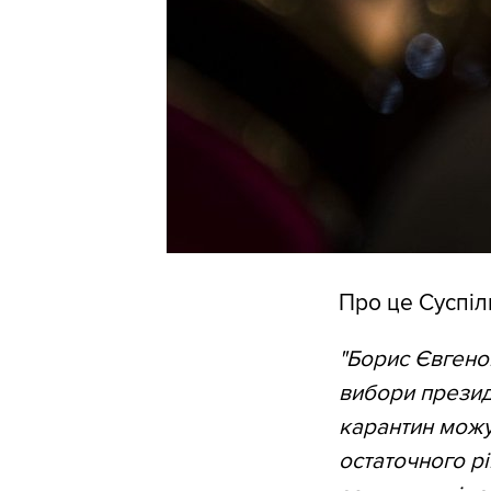
Про це Суспіл
"Борис Євгенов
вибори презид
карантин можу
остаточного р