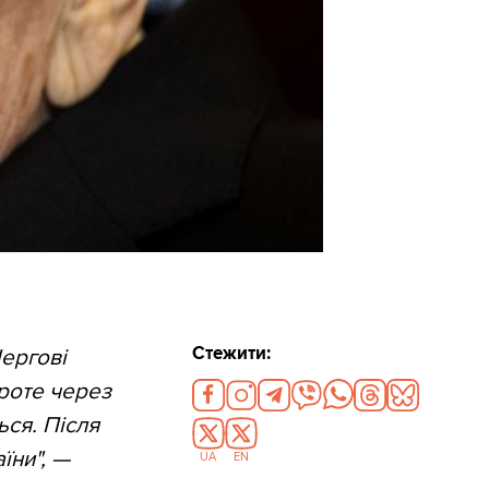
Стежити:
Чергові
Проте через
ься. Після
їни", —
UA
EN