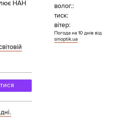
чолює НАН
волог.:
тиск:
вітер:
Погода на 10 днів від
sinoptik.ua
вітовій
АТИСЯ
дні.