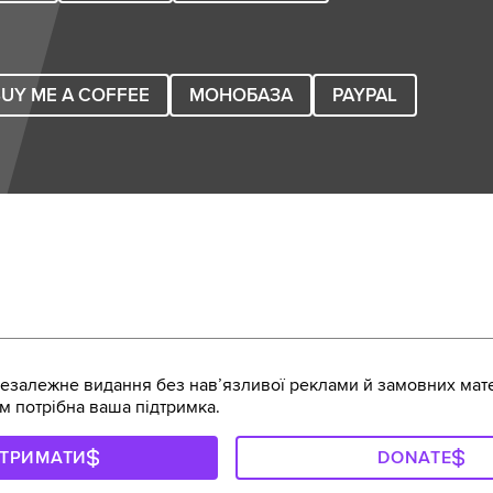
UY ME A COFFEE
МОНОБАЗА
PAYPAL
залежне видання без навʼязливої реклами й замовних мате
м потрібна ваша підтримка.
ДТРИМАТИ
DONATE