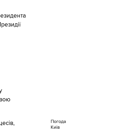
резидента
резидії
у
свою
Погода
цесів,
Київ