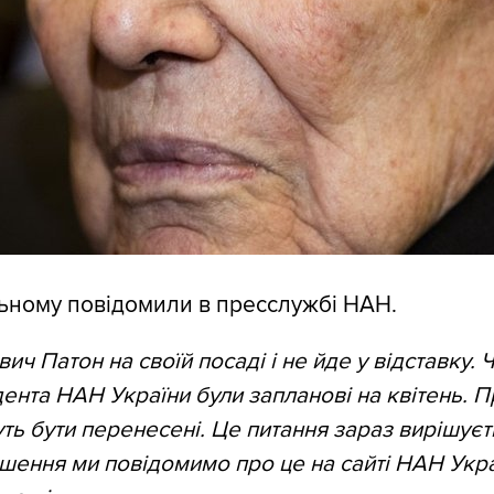
ьному повідомили в пресслужбі НАН.
ич Патон на своїй посаді і не йде у відставку. 
ента НАН України були запланові на квітень. 
ть бути перенесені. Це питання зараз вирішуєт
ішення ми повідомимо про це на сайті НАН Укра