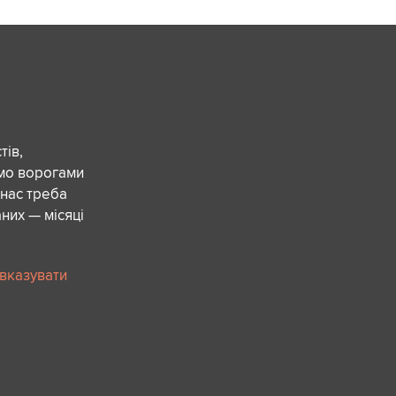
ів,
ємо ворогами
 нас треба
них — місяці
 вказувати