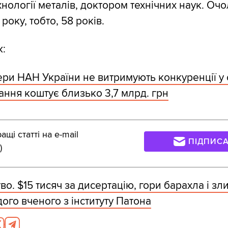
ехнології металів, доктором технічних наук. О
 року, тобто, 58 років.
ж:
ери НАН України не витримують конкуренції у с
мання коштує близько 3,7 млрд. грн
щі статті на e-mail
ПІДПИС
)
о. $15 тисяч за дисертацію, гори барахла і зли
ого вченого з інституту Патона