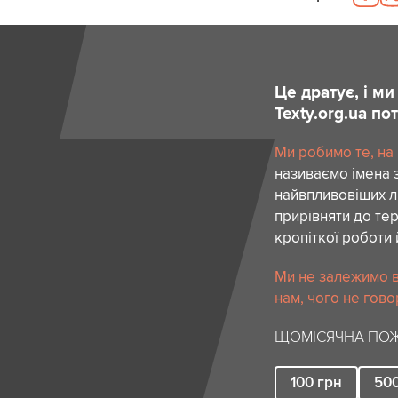
Це дратує, і м
Texty.org.ua п
Ми робимо те, на
називаємо імена 
найвпливовіших лю
прирівняти до тер
кропіткої роботи 
Ми не залежимо в
нам, чого не гово
ЩОМІСЯЧНА ПОЖ
100
грн
50