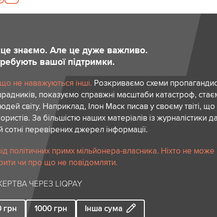
и це знаємо. Але це дуже важливо.
отребують вашої підтримки.
 що не наважуються інші.
Розкриваємо схеми пропагандист
зрадників, показуємо справжні масштаби катастроф, ста
дей світу. Наприклад, Ілон Маск писав у своєму твіті, що
ористів. За більшістю наших матеріалів із журналістики да
й сотні перевірених джерел інформації.
ід політичних примх мільйонера-власника. Ніхто не може
рити чи про що не повідомляти.
ЕРТВА ЧЕРЕЗ LIQPAY
0
грн
1000
грн
Інша сума