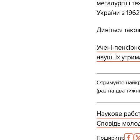
металургії і т
України з 1962
Дивіться тако
Учені-пенсіон
науці. Їх утри
Отримуйте найкра
(раз на два тижні
Наукове рабств
Сповідь молод
Поширити
: