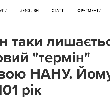
УГИ
#ENGLISH
СТАТТІ
ФРАГМЕНТИ
н таки лишаєть
овий "термін"
вою НАНУ. Йом
101 рік