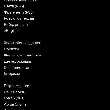
Про нас
(About us)
Статті
(RSS)
Фрагменти
(RSS)
Розсилки Текстів
Вибір редакції
#English
Журналістика даних
Послуги
Фальшиві соціологи
Дезінформація
Disinfomonitor
Інтернам
Підтримай нас!
Наш магазин
Графік Дня
Архів блогів