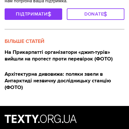
нам потрібна ваша підтримка.
ПІДТРИМАТИ
DONATE
БІЛЬШЕ СТАТЕЙ
На Прикарпатті організатори «джип-турів»
вийшли на протест проти перевірок (ФОТО)
Архітектурна дивовижа: поляки звели в
Антарктиді незвичну дослідницьку станцію
(ФОТО)