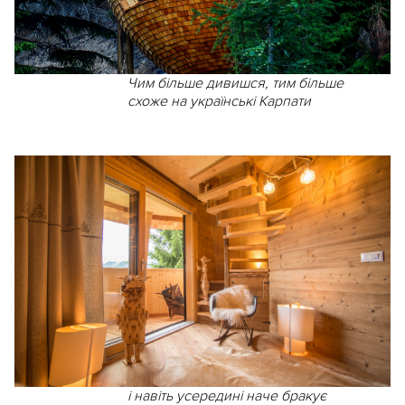
Чим більше дивишся, тим більше
схоже на українські Карпати
і навіть усередині наче бракує