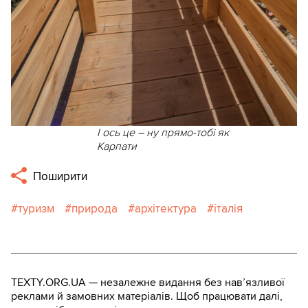
І ось це – ну прямо-тобі як
Карпати
Поширити
туризм
природа
архітектура
італія
TEXTY.ORG.UA — незалежне видання без навʼязливої
реклами й замовних матеріалів. Щоб працювати далі,