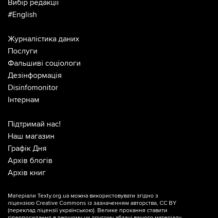
Вибір редакції
#English
Журналістика даних
Послуги
Фальшиві соціологи
Дезінформація
Disinfomonitor
Інтернам
Підтримай нас!
Наш магазин
Графік Дня
Архів блогів
Архів книг
Матеріали Texty.org.ua можна використовувати згідно з
ліцензією
Creative Commons із зазначенням авторства, CC BY
(переклад ліцензії
українською
). Велике прохання ставити
гіперпосилання в першому чи другому абзаці вашого матеріалу.