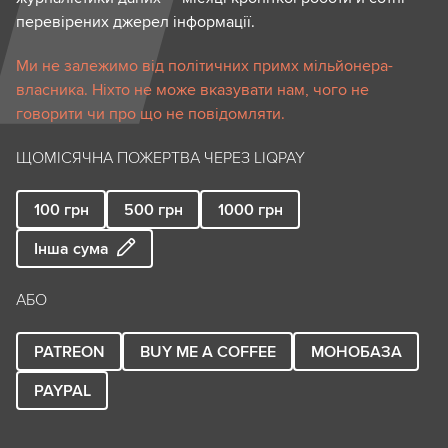
перевірених джерел інформації.
Ми не залежимо від політичних примх мільйонера-
власника. Ніхто не може вказувати нам, чого не
говорити чи про що не повідомляти.
ЩОМІСЯЧНА ПОЖЕРТВА ЧЕРЕЗ LIQPAY
100
грн
500
грн
1000
грн
Інша сума
АБО
PATREON
BUY ME A COFFEE
МОНОБАЗА
PAYPAL