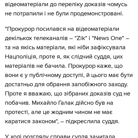
відеоматеріали до переліку доказів чомусь
не потрапили і не були продемонстровані.
"Прокурор посилався на відеоматеріали
декількох телеканалів – "Zik" і "News One" –
та на якісь матеріали, які ніби зафіксувала
Нацполіція, проте я, як слідчий суддя, цих
матеріалів не бачила. Прокурор каже, що
вони є у публічному доступі, й цього має бути
достатньо для обрання запобіжного заходу.
Проте я вважаю, що зібраних доказів суд не
побачив. Михайло Галак дійсно був на
протесті, але це жодним чином не має
каратися законом", – підкреслила суддя.
У ході розгляду справи суддя зачитала