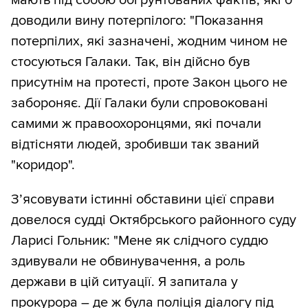
мають під собою обґрунтованих фактів, які б
доводили вину потерпілого: "Показання
потерпілих, які зазначені, жодним чином не
стосуються Галаки. Так, він дійсно був
присутнім на протесті, проте Закон цього не
забороняє. Дії Галаки були спровоковані
самими ж правоохоронцями, які почали
відтісняти людей, зробивши так званий
"коридор".
З’ясовувати істинні обставини цієї справи
довелося судді Октябрського районного суду
Ларисі Гольник: "Мене як слідчого суддю
здивували не обвинувачення, а роль
держави в цій ситуації. Я запитала у
прокурора – де ж була поліція діалогу під