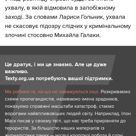
ухвалу, в якій відмовила в запобіжному
заході. За словами Лариси Гольник, ухвала
не скасовує підозру слідчих у кримінальному
злочині стосовно Михайла Галаки.
Це дратує, і ми це знаємо. Але це дуже
важливо.
Texty.org.ua потребують вашої підтримки.
Ми робимо те, на що не наважуються інші.
Розкриваємо
схеми пропагандистів, називаємо імена зрадників,
показуємо справжні масштаби катастроф, стаємо
ворогами найвпливовіших людей світу. Наприклад, Ілон
Маск писав у своєму твіті, що нас треба прирівняти до
терористів. За більшістю наших матеріалів із
журналістики даних — місяці кропіткої роботи й сотні