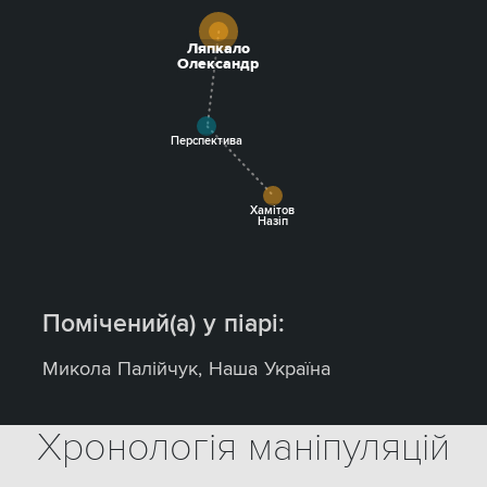
Ляпкало
Олександр
Перспектива
Хамітов
Назіп
Помічений(а) у піарі:
Микола Палійчук
,
Наша Україна
Хронологія маніпуляцій