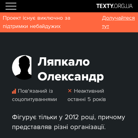
Проект існує виключно за
Долучайтеся
підтримки небайдужих
тут
Ляпкало
Олександр
Пов'язаний із
✕
Неактивний
соцопитуваннями
останні 5 років
Фігурує тільки у 2012 році, причому
представляв різні організації.