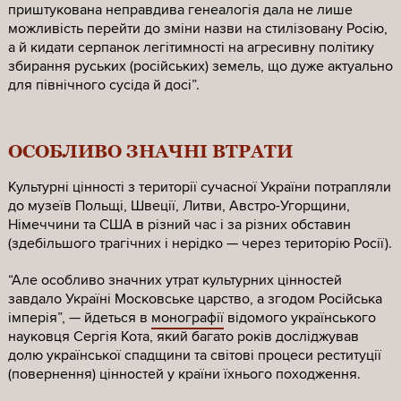
приштукована неправдива генеалогія дала не лише
можливість перейти до зміни назви на стилізовану Росію,
а й кидати серпанок легітимності на агресивну політику
збирання руських (російських) земель, що дуже актуально
для північного сусіда й досі”.
ОСОБЛИВО ЗНАЧНІ ВТРАТИ
Культурні цінності з території сучасної України потрапляли
до музеїв Польщі, Швеції, Литви, Австро-Угорщини,
Німеччини та США в різний час і за різних обставин
(здебільшого трагічних і нерідко — через територію Росії).
“Але особливо значних утрат культурних цінностей
завдало Україні Московське царство, а згодом Російська
імперія”, — йдеться в
монографії
відомого українського
науковця Сергія Кота, який багато років досліджував
долю української спадщини та світові процеси реституції
(повернення) цінностей у країни їхнього походження.