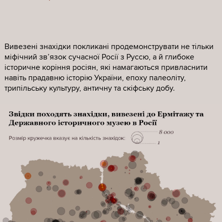
Вивезені знахідки покликані продемонструвати не тільки
міфічний зв’язок сучасної Росії з Руссю, а й глибоке
історичне коріння росіян, які намагаються привласнити
навіть прадавню історію України, епоху палеоліту,
трипільську культуру, античну та скіфську добу.