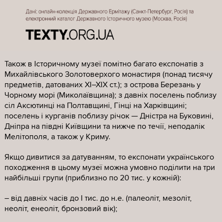
походять авторські мистецькі твори (та й повного
переліку вивезених до Росії творів у нас немає).
Виокремити українське
Загалом виявити музейні предмети, що походять з
Також в Історичному музеї помітно багато експонатів з
території сучасної України, виявилося непросто, бо, по-
Михайлівського Золотоверхого монастиря (понад тисячу
перше, у багатьох експонатів просто не заповнені
предметів, датованих XI–XIX ст.); з острова Березань у
комірки “місце знахідки”, “археологічна памʼятка”,
Чорному морі (Миколаївщина); з давніх поселень поблизу
“країна походження” тощо.
сіл Аксютинці на Полтавщині, Гінці на Харківщині;
поселень і курганів поблизу річок — Дністра на Буковині,
По-друге, у комірці “країна походження” в каталозі
Дніпра на півдні Київщини та нижче по течії, неподалік
відкритих даних росіяни часто вказують лише
Мелітополя, а також у Криму.
“Византия”, “Римская республика”, “Боспорское
царство”, “Восточная Европа” — тоді, коли часто
Якщо дивитися за датуванням, то експонати українського
йдеться про історичні цінності, вивезені з Криму та
походження в цьому музеї можна умовно поділити на три
інших куточків сучасної України. Але якщо не вказано
найбільші групи (приблизно по 20 тис. у кожній):
саме місце знахідки, то не факт, що предмет вивезли з
України — теоретично його могли знайти пізніше на
– від давніх часів до І тис. до н.е. (палеоліт, мезоліт,
території Росії.
неоліт, енеоліт, бронзовий вік);
По-третє, про археологічні цінності, знайдені на