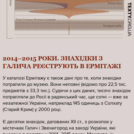
Епоха Русі
Епоха Галицько-Волинської держави
Козацька доба
2014–2015 РОКИ. ЗНАХІДКИ З
ГАЛИЧА РЕЄСТРУЮТЬ В ЕРМІТАЖІ
У каталозі Ермітажу є також дані про те, коли знахідки
потрапили до музею. Вони неповні (відомо про 22,5 тис.
предметів з 33,3 тис.). Судячи з цих даних, тисячі знахідок
потрапляли до Росії в радянський час, ще сотні — вже за
незалежної України, наприклад 145 одиниць з Солхату
(Старий Крим) у 2000 році.
Є десятки знахідок, датованих XII ст., з розкопок у
містечках Галич і Звенигород на заході України, які