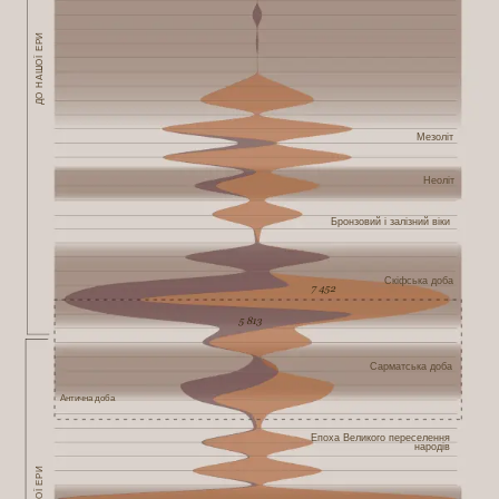
онлайн-каталозі Ермітажу можна простежити часто.
ДО НАШОЇ ЕРИ
Точки на карті
Щоб показати, де саме на території України було
знайдено скарби та артефакти і звідки їх вивезли, ми
Мезоліт
додали приблизні геодані до кожної знахідки (з
точністю до кількох кілометрів, якщо вказано назву
Неоліт
населеного пункту, та кількох десятків кілометрів,
якщо вказано лише назву губернії чи повіту).
Бронзовий і залізний віки
Скіфська доба
7 452
5 813
Сарматська доба
Антична доба
Епоха Великого переселення
народів
НАШОЇ ЕРИ