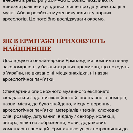
внесено в реєстри у 2014–2015 роках. Можливо, їх
вивезли раніше й тут ідеться лише про дату реєстрації в
музеї. Або ж російські музеї викупили їх у чорних
археологів. Це потрібно досліджувати окремо.
ЯК В ЕРМІТАЖІ ПРИХОВУЮТЬ
НАЙЦІННІШЕ
Досліджуючи онлайн-архіви Ермітажу, ми помітили певну
закономірність: у багатьох цінних предметів, що походять
з України, не вказано ні місця знахідки, ні назви
археологічної памʼятки.
Стандартний опис кожного музейного експоната
складається з ідентифікаційного й інвентарного номерів,
назви, місця, де було знайдено, місця створення,
археологічної памʼятки, матеріалів / технік, ключових
слів, розміру, датування, відділу / сектору, колекції,
автора, лінка на зображення, мови, додаткових
коментарів і анотацій. Ермітаж вказує рік потрапляння до