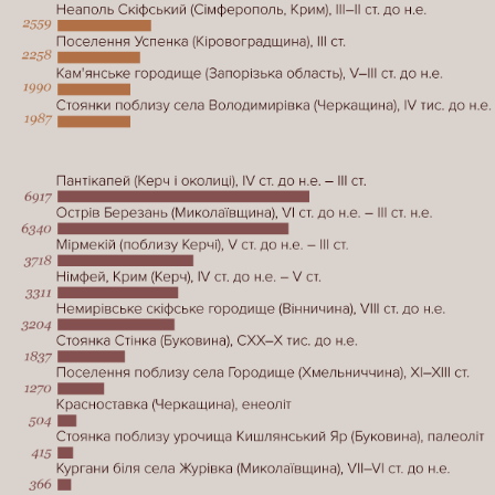
Ермітажі виявили 33,3 тис. знахідок, що походять з
території сучасної України. В Історичному музеї – 77,5
тис.
Це не всі скарби (навіть у відділі археологічних
знахідок), вивезені з території сучасної України, що
зберігаються в колекціях обох музеїв. В Ермітажі,
наприклад, із 3 млн музейних предметів до онлайн-
колекції потрапили лише 825 тис., у Державному
історичному музеї — в онлайні є 2,2 млн експонатів з
наявних близько 4,5 млн.
Порадившись з істориками Денисом Яшним і Анною
Яненко (членкиня Правління ВГО “Спілка археологів
України”), вирішили обрати експонати за ключовими
ознаками: місцем знахідки й археологічною памʼяткою
— і виділити предмети, знайдені на території сучасної
України. Проте це істотно звузило наше дослідження
до двох категорій: “Предмети археології” та частково
“Предмети нумізматики” (ті, де вказано їх походження).
У російському реєстрі здебільшого не вказано, звідки