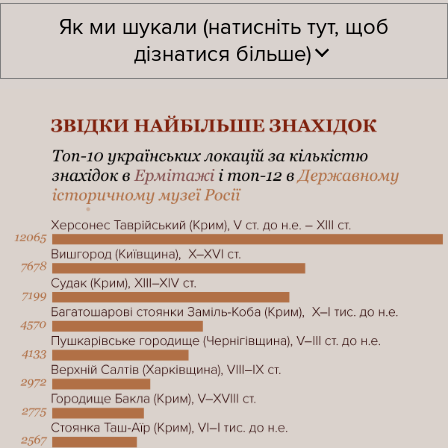
Як ми шукали (натисніть тут, щоб
дізнатися більше)
У відкритому каталозі російського музейного фонду
міститься близько 3,5 млн експонатів з 870 російських
музеїв. Це далеко не все наявне, оскільки лише в
Державному Ермітажі (Санкт-Петербург) та в
Державному історичному музеї Росії (Москва)
міститься відповідно 3 млн і 4,5 млн експонатів.
Але цей каталог виявився не надто інформативним.
Хоча деякі експонати повеселили: наприклад, чоловічі
й жіночі труси з Луганської області, вироблені в 1990-х,
які нині перебувають у музеї російського міста
Бєлгород.
Два музеї
Ми окремо дослідили онлайн-каталоги двох ключових
російських музеїв: Ермітажу й Історичного музею.В