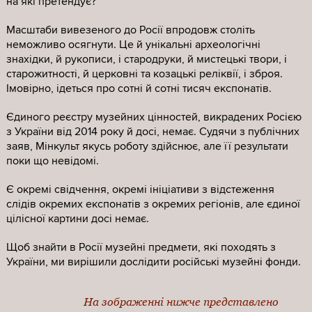
на які претендує?
Масштаби вивезеного до Росії впродовж століть
неможливо осягнути. Це й унікальні археологічні
знахідки, й рукописи, і стародруки, й мистецькі твори, і
старожитності, й церковні та козацькі реліквії, і зброя.
Імовірно, ідеться про сотні й сотні тисяч експонатів.
Єдиного реєстру музейних цінностей, викрадених Росією
з України від 2014 року й досі, немає. Судячи з публічних
заяв, Мінкульт якусь роботу здійснює, але її результати
поки що невідомі.
Є окремі свідчення, окремі ініціативи з відстеження
слідів окремих експонатів з окремих регіонів, але єдиної
цілісної картини досі немає.
Щоб знайти в Росії музейні предмети, які походять з
України, ми вирішили дослідити російські музейні фонди.
На зображенні нижче представлено