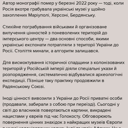
Автор монографії помер у березні 2022 року — тоді, коли
Росія вкотре грабувала українські музеї у щойно
захоплених Маріуполі, Херсоні, Бердянську.
Стихійне пограбування військами й організоване
вилучення цінностей з поневолених територій до
імперського центру — два основні способи, якими
українські експонати потрапляли з території України до
Росії. Століття минали, а алгоритм залишався.
Для висмоктування історичної спадщини з колонізованих
територій у Російській імперії діяли спеціальні укази й
розпорядження, систематично відбувалися археологічні
експедиції. Пізніше таку практику продовжили в
Радянському Союзі.
Іноді цінності вивозили з України до Росії приватні особи
(продавали, забирали з собою при переїзді). Сьогодні у
світі до власників повертаються картини, викрадені
нацистами у євреїв під час Голокосту. Обговорюють
повернення цінних знахідок з найкращих музеїв Європи