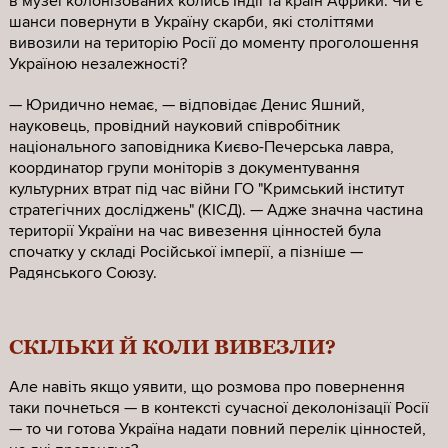
в музеї колонізованих колись Індії та країн Африки. Чи є
шанси повернути в Україну скарби, які століттями
вивозили на територію Росії до моменту проголошення
Україною незалежності?
— Юридично немає, — відповідає Денис Яшний,
науковець, провідний науковий співробітник
національного заповідника Києво-Печерська лавра,
координатор групи моніторів з документування
культурних втрат під час війни ГО "Кримський інститут
стратегічних досліджень" (КІСД). — Адже значна частина
території України на час вивезення цінностей була
спочатку у складі Російської імперії, а пізніше —
Радянського Союзу.
СКІЛЬКИ Й КОЛИ ВИВЕЗЛИ?
Але навіть якщо уявити, що розмова про повернення
таки почнеться — в контексті сучасної деколонізації Росії
— то чи готова Україна надати повний перелік цінностей,