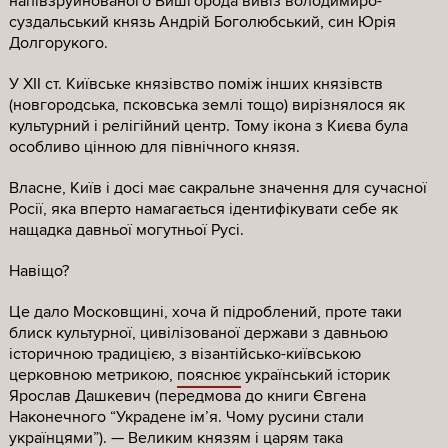
напівзруйнованого Вишгорода вивіз володимиро-
суздальський князь Андрій Боголюбський, син Юрія
Долгорукого.
У ХІІ ст. Київське князівство поміж інших князівств
(новгородська, псковська землі тощо) вирізнялося як
культурний і релігійний центр. Тому ікона з Києва була
особливо цінною для північного князя.
Власне, Київ і досі має сакральне значення для сучасної
Росії, яка вперто намагається ідентифікувати себе як
нащадка давньої могутньої Русі.
Навіщо?
Це дало Московщині, хоча й підроблений, проте таки
блиск культурної, цивілізованої держави з давньою
історичною традицією, з візантійсько-київською
церковною метрикою,
пояснює
український історик
Ярослав Дашкевич (передмова до книги Євгена
Наконечного “Украдене імʼя. Чому русини стали
українцями”). — Великим князям і царям така