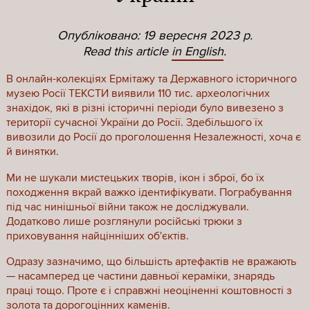
Опубліковано: 19 вересня 2023 р.
Read this article
in English
.
В онлайн-колекціях Ермітажу та Державного історичного
музею Росії ТЕКСТИ виявили 110 тис. археологічних
знахідок, які в різні історичні періоди було вивезено з
території сучасної України до Росії. Здебільшого їх
вивозили до Росії до проголошення Незалежності, хоча є
й винятки.
Ми не шукали мистецьких творів, ікон і зброї, бо їх
походження вкрай важко ідентифікувати. Пограбування
під час нинішньої війни також не досліджували.
Додатково лише розглянули російські трюки з
приховування найцінніших об'єктів.
Одразу зазначимо, що більшість артефактів не вражають
— насамперед це частини давньої кераміки, знарядь
праці тощо. Проте є і справжні неоціненні коштовності з
золота та дорогоцінних каменів.