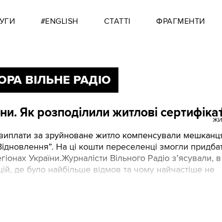
УГИ
#ENGLISH
СТАТТІ
ФРАГМЕНТИ
ОРА ВІЛЬНЕ РАДІО
ни. Як розподілили житлові сертифіка
ЖИ
ві виплати за зруйноване житло компенсували мешкан
Відновлення”. На ці кошти переселенці змогли придба
гіонах України.Журналісти Вільного Радіо зʼясували, в
й, де було найбільше відмов та чому найчастіше не
 де.