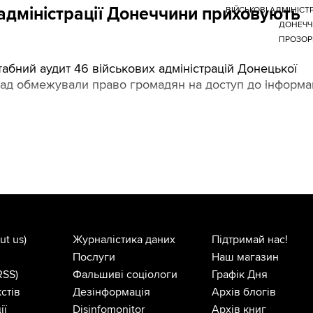
і адміністрації Донеччини приховують
ВІЙСЬКОВІ АДМІНІСТР
ДОНЕЧЧ
ПРОЗОР
абний аудит 46 військових адміністрацій Донецької
мад обмежували право громадян на доступ до інформац
ut us)
Журналістика даних
Підтримай нас!
Послуги
Наш магазин
RSS)
Фальшиві соціологи
Графік Дня
стів
Дезінформація
Архів блогів
ії
Disinfomonitor
Архів книг