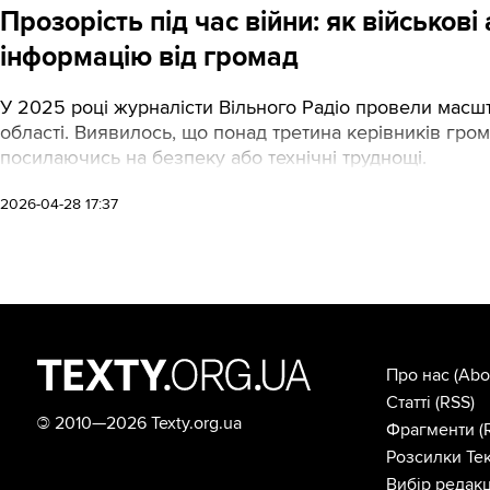
Прозорість під час війни: як військов
інформацію від громад
У 2025 році журналісти Вільного Радіо провели масшт
області. Виявилось, що понад третина керівників гро
посилаючись на безпеку або технічні труднощі.
2026-04-28 17:37
Про нас
(Abo
Статті
(RSS)
©
2010—2026 Texty.org.ua
Фрагменти
(
Розсилки Тек
Вибір редакц