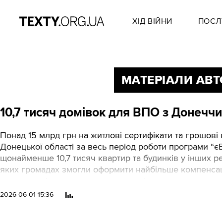
ХІД ВІЙНИ
ПОСЛ
МАТЕРІАЛИ АВТ
10,7 тисяч домівок для ВПО з Донеччи
Понад 15 млрд грн на житлові сертифікати та грошо
Донецької області за весь період роботи програми “є
щонайменше 10,7 тисяч квартир та будинків у інших ре
яких громадах змогли оформити найбільше компенсаці
вдається оформити документи, навіть коли жити немає
2026-06-01 15:36