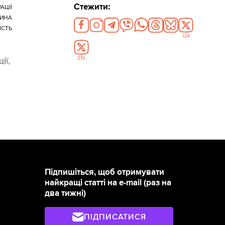
Стежити:
АЦІЇ
ИНА
ІСТЬ
UA
EN
ії,
Підпишіться, щоб отримувати
найкращі статті на e-mail (раз на
два тижні)
ПІДПИСАТИСЯ