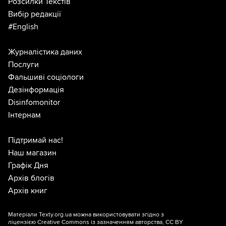
Розсилки Текстів
Вибір редакції
#English
Журналістика даних
Послуги
Фальшиві соціологи
Дезінформація
Disinfomonitor
Інтернам
Підтримай нас!
Наш магазин
Графік Дня
Архів блогів
Архів книг
Матеріали Texty.org.ua можна використовувати згідно з
ліцензією
Creative Commons із зазначенням авторства, CC BY