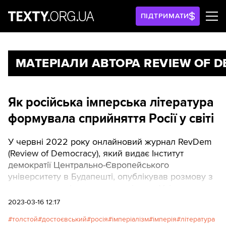
ПІДТРИМАТИ
МАТЕРІАЛИ АВТОРА REVIEW OF 
Як російська імперська література
формувала сприйняття Росії у світі
У червні 2022 року онлайновий журнал RevDem
(Review of Democracy), який видає Інститут
демократії Центрально-Європейського
університету в Будапешті, опублікував розмову з
почесною професоркою славістики Університету
Райса в Х’юстоні (Техас, США) Евою Томпсон про
2023-03-16 12:17
імперіалізм у російській літературі й політичних
толстой
достоєвський
росія
імперіалізм
імперія
література
наративах. Зважаючи на те, що за понад рік