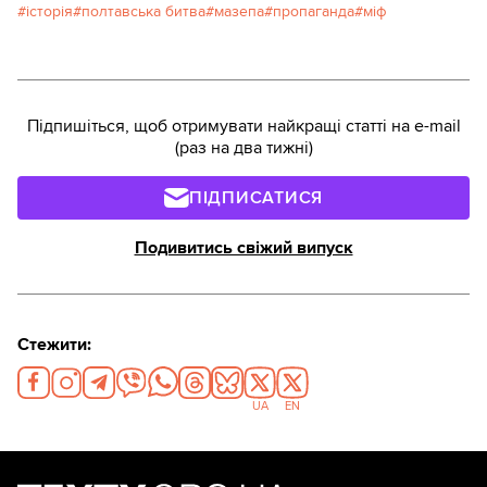
історія
полтавська битва
мазепа
пропаганда
міф
Підпишіться, щоб отримувати найкращі статті на e-mail
(раз на два тижні)
ПІДПИСАТИСЯ
Подивитись свіжий випуск
Стежити:
UA
EN