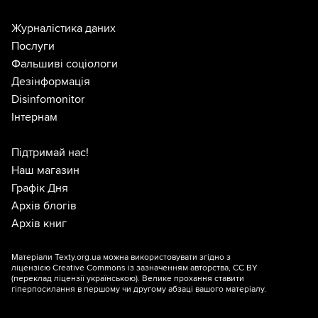
Журналістика даних
Послуги
Фальшиві соціологи
Дезінформація
Disinfomonitor
Інтернам
Підтримай нас!
Наш магазин
Графік Дня
Архів блогів
Архів книг
Матеріали Texty.org.ua можна використовувати згідно з
ліцензією
Creative Commons із зазначенням авторства, CC BY
(переклад ліцензії
українською
). Велике прохання ставити
гіперпосилання в першому чи другому абзаці вашого матеріалу.