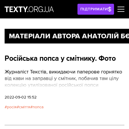
ПІДТРИМАТИ
МАТЕРІАЛИ АВТОРА АНАТОЛІЙ Б
Російська попса у смітнику. Фото
Журналіст Текстів, викидаючи паперове горнятко
від кави на заправці у смітник, побачив там цілу
колекцію утилізованої російської попси
2022-09-02 15:52
росія
сміття
попса