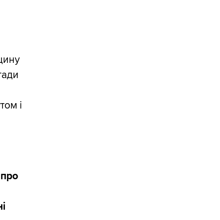
щину
игади
том і
 про
ні