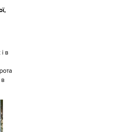
ї,
і в
рота
 в