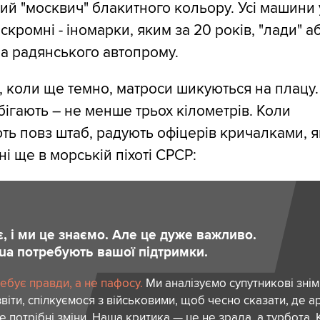
ий "москвич" блакитного кольору. Усі машини 
 скромні - іномарки, яким за 20 років, "лади" а
а радянського автопрому.
, коли ще темно, матроси шикуються на плацу.
ігають – не менше трьох кілометрів. Коли
ть повз штаб, радують офіцерів кричалками, я
і ще в морській піхоті СРСР:
є, і ми це знаємо. Але це дуже важливо.
.ua потребують вашої підтримки.
ебує правди, а не пафосу.
Ми аналізуємо супутникові знім
віти, спілкуємося з військовими, щоб чесно сказати, де а
де потрібні зміни. Наша критика — це не зрада, а турбота.