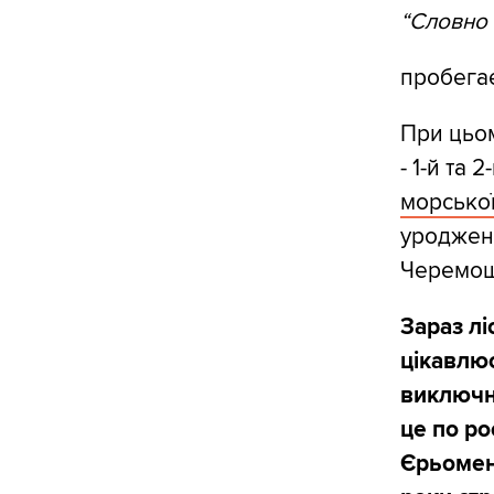
“Словно 
пробегае
При цьом
- 1-й та
морської
уродженц
Черемо
Зараз лі
цікавлюс
виключно
це по р
Єрьоменк