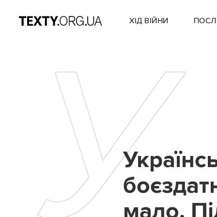
ХІД ВІЙНИ
ПОСЛ
У
Українс
боєздатн
мало. П