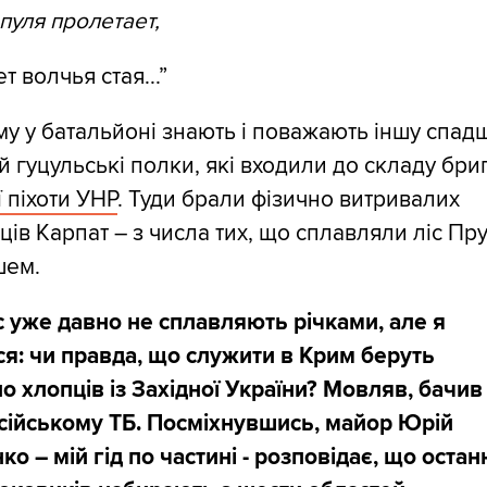
пуля пролетает,
т волчья стая...”
у у батальйоні знають і поважають іншу спад
 2-й гуцульські полки, які входили до cкладу бр
 піхоти УНР
. Туди брали фізично витривалих
ів Карпат – з числа тих, що сплавляли ліс Пру
шем.
с уже давно не сплавляють річками, але я
я: чи правда, що служити в Крим беруть
 хлопців із Західної України? Мовляв, бачив
осійському ТБ. Посміхнувшись, майор Юрій
о – мій гід по частині - розповідає, що остан