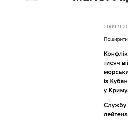
2009-11-2
Поширити
Конфлік
тисяч ві
морськи
із Куба
у Криму
Службу 
лейтена