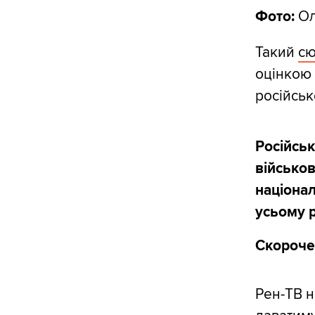
Фото:
Ол
Такий
с
оцінкою 
російськ
Російськ
військо
націонал
усьому р
Скороче
Рен-ТВ н