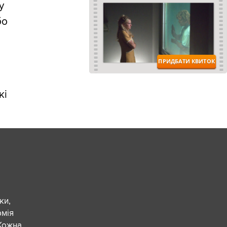
у
бо
кі
ки,
рмія
 Кожна