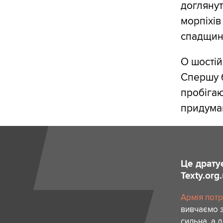
доглянут
морпіхів
спадщин
О шостій
Спершу б
пробігаю
придуман
Це драту
Texty.org
Армія потр
вивчаємо з
сильна, а 