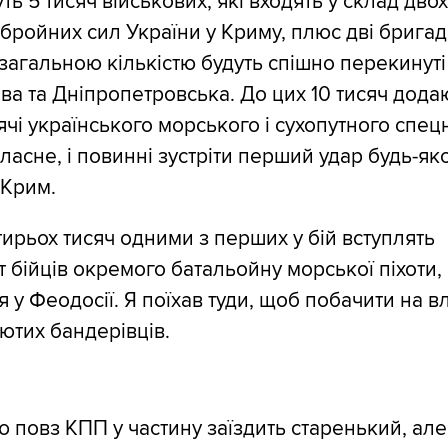
ть 5 тисяч військових, які входять у склад дво
бройних сил України у Криму, плюс дві брига
загальною кількістю будуть спішно перекинуті
а та Дніпропетровська. До цих 10 тисяч дода
ячі українського морського і сухопутного спец
власне, і повинні зустріти перший удар будь-яко
 Крим.
тирьох тисяч одними з перших у бій вступлять
т бійців окремого батальойну морської піхоти,
я у Феодосії. Я поїхав туди, щоб побачити на в
лютих бандерівців.
 повз КПП у частину заїздить старенький, але