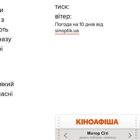
х
тиск:
ди
вітер:
 з
Погода на 10 днів від
ють
sinoptik.ua
назу
ї
 який
ласні