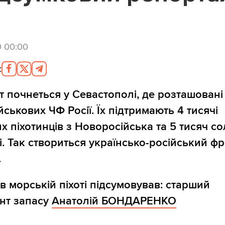
0 00:00
:
т почнеться у Севастополі, де розташовані
йськових ЧФ Росії. Їх підтримають 4 тисячі
х піхотинців з Новоросійська та 5 тисяч со
ні. Так створиться українсько-російський ф
.
в морській піхоті підсумовував: старший
нт запасу
Анатолій БОНДАРЕНКО