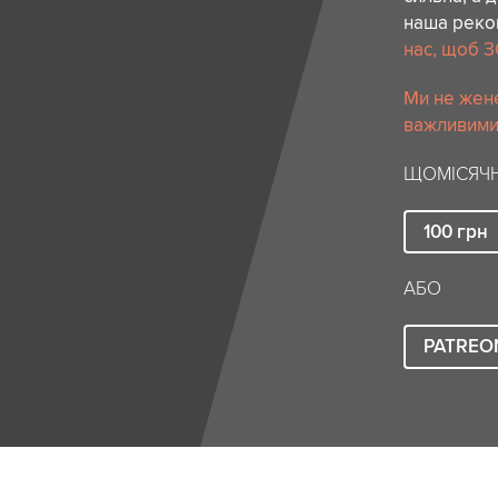
наша реком
нас, щоб З
Ми не жене
важливими 
ЩОМІСЯЧН
100
грн
АБО
PATREO