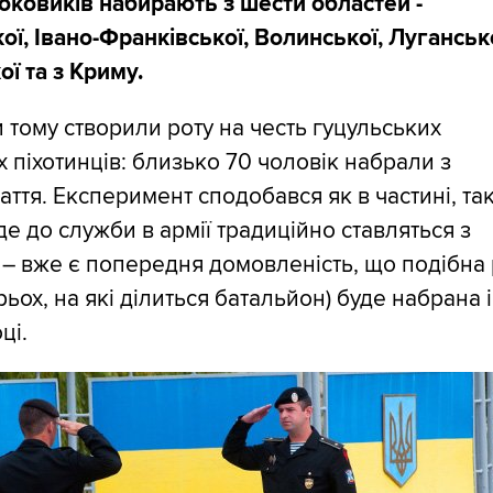
оковиків набирають з шести областей -
ої, Івано-Франківської, Волинської, Лугансько
ї та з Криму.
 тому створили роту на честь гуцульських
 піхотинців: близько 70 чоловік набрали з
ття. Експеримент сподобався як в частині, так 
 де до служби в армії традиційно ставляться з
– вже є попередня домовленість, що подібна 
трьох, на які ділиться батальйон) буде набрана і
ці.