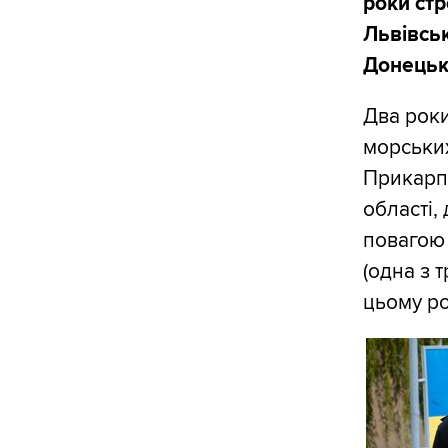
роки стр
Львівськ
Донецько
Два роки
морських
Прикарпа
області,
повагою 
(одна з 
цьому ро