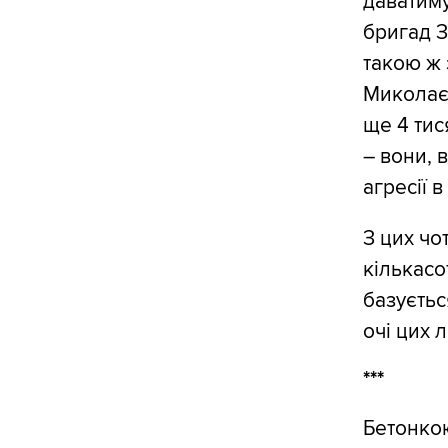
даватиму
бригад З
такою ж 
Миколаєв
ще 4 тис
– вони, 
агресії в
З цих чо
кількасо
базуєтьс
очі цих 
***
Бетонкою