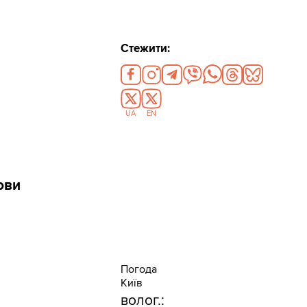
Стежити:
UA
EN
ови
Погода
Київ
волог.: