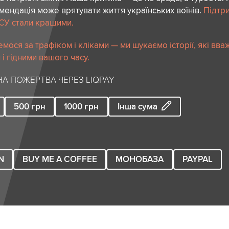
ендація може врятувати життя українських воїнів.
Підтр
СУ стали кращими.
мося за трафіком і кліками — ми шукаємо історії, які вв
і гідними вашого часу.
А ПОЖЕРТВА ЧЕРЕЗ LIQPAY
500
грн
1000
грн
Інша сума
N
BUY ME A COFFEE
МОНОБАЗА
PAYPAL