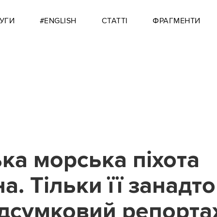
УГИ
#ENGLISH
СТАТТІ
ФРАГМЕНТИ
ька морська піхота
а. Тільки її занадто
ідсумковий репорт