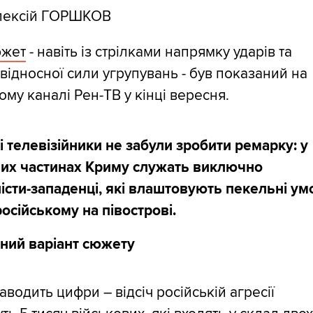
ексій ГОРШКОВ
южет
- навіть із стрілками напрямку ударів та
відносної сили угрупувань - був показаний на
ому каналі Рен-ТВ у кінці вересня.
і телевізійники не забули зробити ремарку: у
вих частинах Криму служать виключно
істи-западенці, які влаштовують пекельні ум
осійському на півострові.
ний варіант сюжету
аводить цифри – відсіч російській агресії