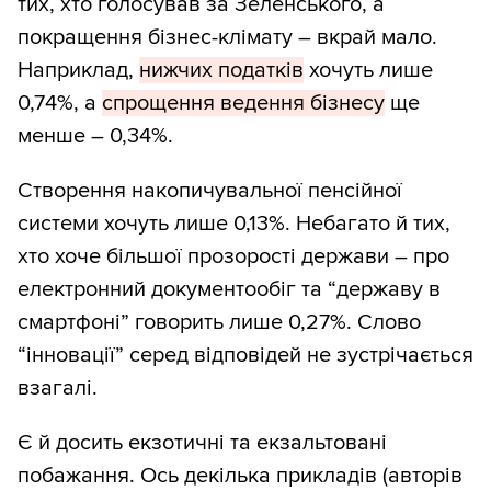
тих, хто голосував за Зеленського, а
покращення бізнес-клімату – вкрай мало.
Наприклад,
нижчих податків
хочуть лише
0,74%, а
спрощення ведення бізнесу
ще
менше – 0,34%.
Створення накопичувальної пенсійної
системи хочуть лише 0,13%. Небагато й тих,
хто хоче більшої прозорості держави – про
електронний документообіг та “державу в
смартфоні” говорить лише 0,27%. Слово
“інновації” серед відповідей не зустрічається
взагалі.
Є й досить екзотичні та екзальтовані
побажання. Ось декілька прикладів (авторів