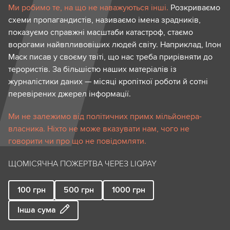
Ми робимо те, на що не наважуються інші.
Розкриваємо
схеми пропагандистів, називаємо імена зрадників,
показуємо справжні масштаби катастроф, стаємо
ворогами найвпливовіших людей світу. Наприклад, Ілон
Маск писав у своєму твіті, що нас треба прирівняти до
терористів. За більшістю наших матеріалів із
журналістики даних — місяці кропіткої роботи й сотні
перевірених джерел інформації.
Ми не залежимо від політичних примх мільйонера-
власника. Ніхто не може вказувати нам, чого не
говорити чи про що не повідомляти.
ЩОМІСЯЧНА ПОЖЕРТВА ЧЕРЕЗ LIQPAY
100
грн
500
грн
1000
грн
Інша сума