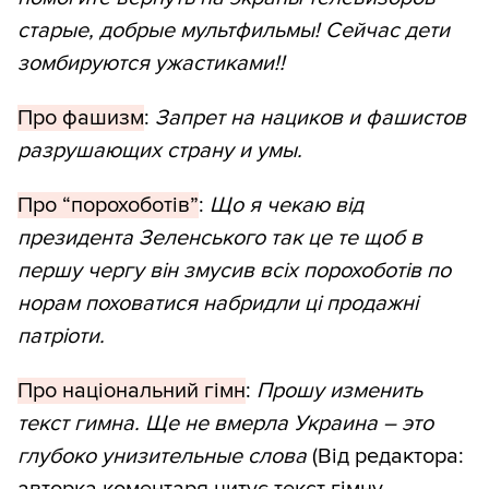
старые, добрые мультфильмы! Сейчас дети
зомбируются ужастиками!!
Про фашизм
:
Запрет на нациков и фашистов
разрушающих страну и умы.
Про “порохоботів”
:
Що я чекаю від
президента Зеленського так це те щоб в
першу чергу він змусив всіх порохоботів по
норам поховатися набридли ці продажні
патріоти.
Про національний гімн
:
Прошу изменить
текст гимна. Ще не вмерла Украина – это
глубоко унизительные слова
(Від редактора:
авторка коментаря цитує текст гімну