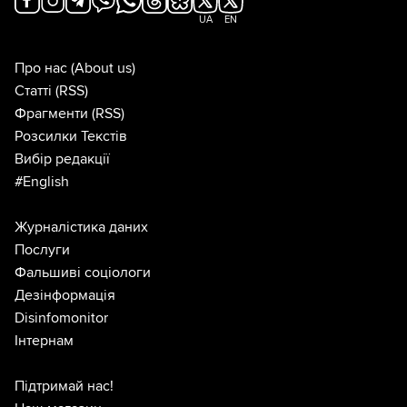
UA
EN
Про нас
(About us)
Статті
(RSS)
Фрагменти
(RSS)
Розсилки Текстів
Вибір редакції
#English
Журналістика даних
Послуги
Фальшиві соціологи
Дезінформація
Disinfomonitor
Інтернам
Підтримай нас!