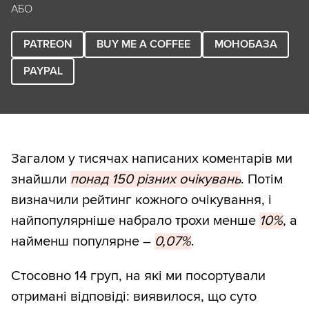
АБО
PATREON
BUY ME A COFFEE
МОНОБАЗА
PAYPAL
Загалом у тисячах написаних коментарів ми
знайшли
понад 150 різних очікувань
. Потім
визначили рейтинг кожного очікування, і
найпопулярніше набрало трохи менше
10%
, а
найменш популярне –
0,07%
.
Стосовно 14 груп, на які ми посортували
отримані відповіді: виявилося, що суто