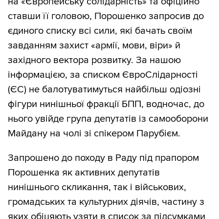
на «Європейську солідарність» та офіційно
ставши її головою, Порошенко запросив до
єдиного списку всі сили, які бачать своїм
завданням захист «армії, мови, віри» й
західного вектора розвитку. За нашою
інформацією, за списком ЄвроСлідарності
(ЄС) не балотуватимуться найбільш одіозні
фігури нинішньої фракції БПП, водночас, до
нього увійде група депутатів із самооборони
Майдану на чолі зі спікером Парубієм.
Запрошено до походу в Раду під прапором
Порошенка як активних депутатів
нинішнього скликання, так і військових,
громадських та культурних діячів, частину з
яких обіцяють узяти в список за підсумками