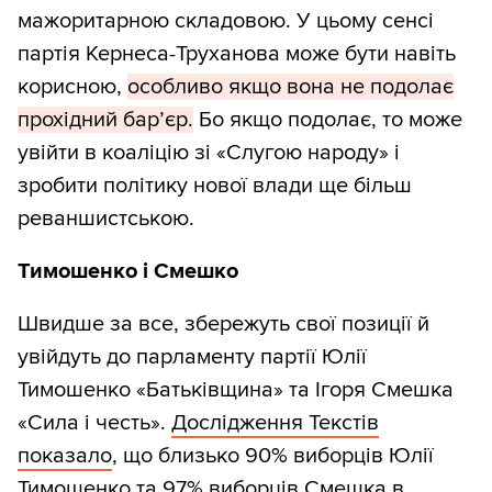
мажоритарною складовою. У цьому сенсі
партія Кернеса-Труханова може бути навіть
корисною,
особливо якщо вона не подолає
прохідний бар’єр.
Бо якщо подолає, то може
увійти в коаліцію зі «Слугою народу» і
зробити політику нової влади ще більш
реваншистською.
Тимошенко і Смешко
Швидше за все, збережуть свої позиції й
увійдуть до парламенту партії Юлії
Тимошенко «Батьківщина» та Ігоря Смешка
«Сила і честь».
Дослідження Текстів
показало
, що близько 90% виборців Юлії
Тимошенко та 97% виборців Смешка в