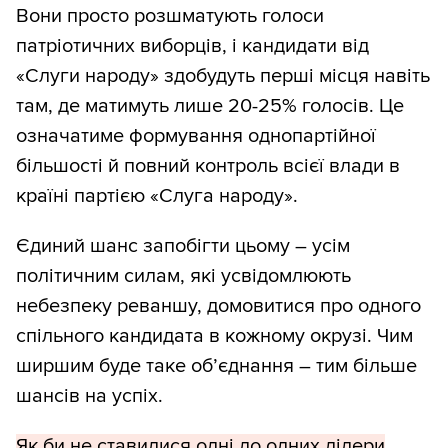
Вони просто розшматують голоси
патріотичних виборців, і кандидати від
«Слуги народу» здобудуть перші місця навіть
там, де матимуть лише 20-25% голосів. Це
означатиме формування однопартійної
більшості й повний контроль всієї влади в
країні партією «Слуга народу».
Єдиний шанс запобігти цьому – усім
політичним силам, які усвідомлюють
небезпеку реваншу, домовитися про одного
спільного кандидата в кожному окрузі. Чим
ширшим буде таке об’єднання – тим більше
шансів на успіх.
Як би не ставилися одні до одних лідери