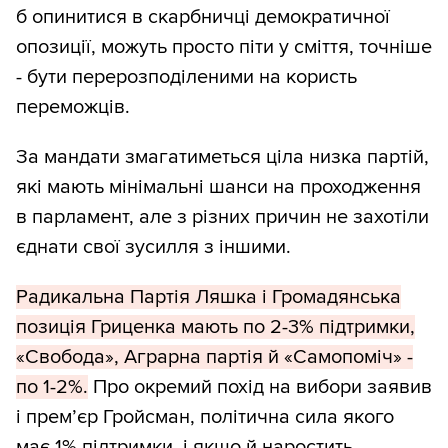
б опинитися в скарбничці демократичної
опозиції, можуть просто піти у сміття, точніше
- бути перерозподіленими на користь
переможців.
За мандати змагатиметься ціла низка партій,
які мають мінімальні шанси на проходження
в парламент, але з різних причин не захотіли
єднати свої зусилля з іншими.
Радикальна Партія Ляшка і Громадянська
позиція Гриценка мають по 2-3% підтримки,
«Свобода», Аграрна партія й «Самопоміч» -
по 1-2%.
Про окремий похід на вибори заявив
і прем’єр Гройсман, політична сила якого
має 1% підтримки, і якщо й наростить