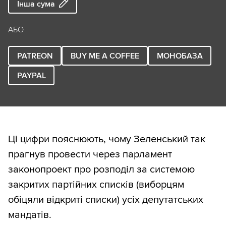
Інша сума
АБО
PATREON
BUY ME A COFFEE
МОНОБАЗА
PAYPAL
Ці цифри пояснюють, чому Зеленський так
прагнув провести через парламент
законопроект про розподіл за системою
закритих партійних списків (виборцям
обіцяли відкриті списки) усіх депутатських
мандатів.