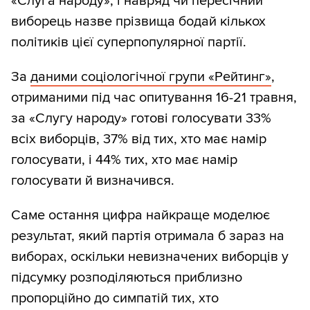
«Слуга народу», і навряд чи пересічний
виборець назве прізвища бодай кількох
політиків цієї суперпопулярної партії.
За
даними соціологічної групи «Рейтинг»
,
отриманими під час опитування 16-21 травня,
за «Слугу народу» готові голосувати 33%
всіх виборців, 37% від тих, хто має намір
голосувати, і 44% тих, хто має намір
голосувати й визначився.
Саме остання цифра найкраще моделює
результат, який партія отримала б зараз на
виборах, оскільки невизначених виборців у
підсумку розподіляються приблизно
пропорційно до симпатій тих, хто