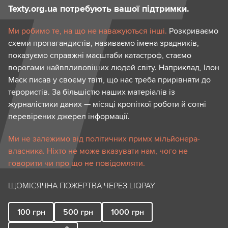
Texty.org.ua потребують вашої підтримки.
Ми робимо те, на що не наважуються інші.
Розкриваємо
схеми пропагандистів, називаємо імена зрадників,
показуємо справжні масштаби катастроф, стаємо
ворогами найвпливовіших людей світу. Наприклад, Ілон
Маск писав у своєму твіті, що нас треба прирівняти до
терористів. За більшістю наших матеріалів із
журналістики даних — місяці кропіткої роботи й сотні
перевірених джерел інформації.
Ми не залежимо від політичних примх мільйонера-
власника. Ніхто не може вказувати нам, чого не
говорити чи про що не повідомляти.
ЩОМІСЯЧНА ПОЖЕРТВА ЧЕРЕЗ LIQPAY
100
грн
500
грн
1000
грн