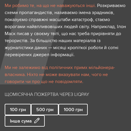
Ми робимо те, на що не наважуються інші.
Розкриваємо
схеми пропагандистів, називаємо імена зрадників,
показуємо справжні масштаби катастроф, стаємо
ворогами найвпливовіших людей світу. Наприклад, Ілон
Маск писав у своєму твіті, що нас треба прирівняти до
терористів. За більшістю наших матеріалів із
журналістики даних — місяці кропіткої роботи й сотні
перевірених джерел інформації.
Ми не залежимо від політичних примх мільйонера-
власника. Ніхто не може вказувати нам, чого не
говорити чи про що не повідомляти.
ЩОМІСЯЧНА ПОЖЕРТВА ЧЕРЕЗ LIQPAY
100
грн
500
грн
1000
грн
Інша сума