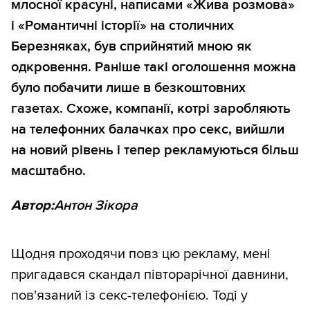
млосної красуні, написами «Жива розмова»
і «Романтичні історії» на столичних
Березняках, був сприйнятий мною як
одкровення. Раніше такі оголошення можна
було побачити лише в безкоштовних
газетах. Схоже, компанії, котрі заробляють
на телефонних балачках про секс, вийшли
на новий рівень і тепер рекламуються більш
масштабно.
Автор:
Антон Зікора
Щодня проходячи повз цю рекламу, мені
пригадався скандал півторарічної давнини,
пов'язаний із секс-телефонією. Тоді у