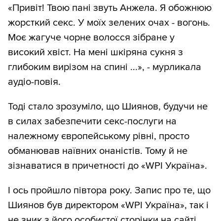
«Привіт! Твою пані звуть Анжела. Я обожнюю
жорсткий секс. У моїх зелених очах - вогонь.
Моє жагуче чорне волосся зібране у
високий хвіст. На мені шкіряна сукня з
глибоким вирізом на спині ...», - мурликала
аудіо-повія.
Тоді стало зрозуміло, що Шиянов, будучи не
в силах забезпечити секс-послуги на
належному європейському рівні, просто
обманював наївних онаністів. Тому й не
зізнаватися в причетності до «WРІ Україна».
І ось пройшло півтора року. Запис про те, що
Шиянов був директором «WРІ Україна», так і
не зник з його особистої сторінки на сайті