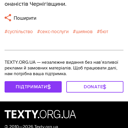
онаністів Чернігівщини.
Поширити
суспільство
секс-послуги
шиянов
бют
TEXTY.ORG.UA — незалежне видання без навʼязливої
реклами й замовних матеріалів. Щоб працювати далі,
нам потрібна ваша підтримка.
ПІДТРИМАТИ
DONATE
©
2010—2026 Texty.org.ua