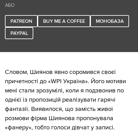
АБО
PATREON
BUY ME A COFFEE
МОНОБАЗА
PAYPAL
Словом, Шиянов явно соромився своєї
причетності до «WРІ Україна». Його мотиви
мені стали зрозумілі, коли я подзвонив по
однієї із пропозицій реалізувати гарячі
фантазії. Виявилося, що замість живої
розмови фірма Шиянова пропонувала
«фанеру», тобто голоси дівчат у записі.