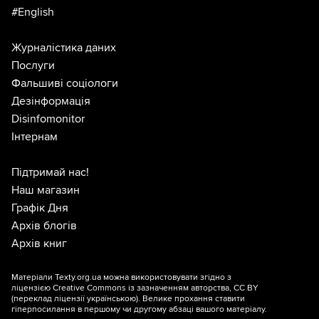
#English
Журналістика даних
Послуги
Фальшиві соціологи
Дезінформація
Disinfomonitor
Інтернам
Підтримай нас!
Наш магазин
Графік Дня
Архів блогів
Архів книг
Матеріали Texty.org.ua можна використовувати згідно з
ліцензією
Creative Commons із зазначенням авторства, CC BY
(переклад ліцензії
українською
). Велике прохання ставити
гіперпосилання в першому чи другому абзаці вашого матеріалу.