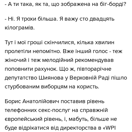
- А ти така, як та, що зображена на біг-борді?
- Ні. Я трохи більша. Я важу сто двадцять
кілограмів.
Тут і мої гроші скінчилися, кілька хвилин
пролетіли непомітно. Вже інший голос - теж
жіночий і теж мелодійний рекомендував
поповнити рахунок. Що ж, півторарічне
депутатство Шиянова у Верховній Раді пішло
стурбованим виборцям на користь.
Борис Анатолійович поставив рівень
телефонних секс-послуг на справжній
європейський рівень, і, мабуть, більше не
буде відрікатися від директорства в «WРІ