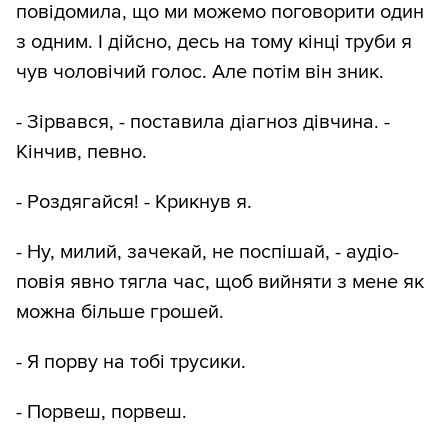
повідомила, що ми можемо поговорити один
з одним. І дійсно, десь на тому кінці труби я
чув чоловічий голос. Але потім він зник.
- Зірвався, - поставила діагноз дівчина. -
Кінчив, певно.
- Роздягайся! - Крикнув я.
- Ну, милий, зачекай, не поспішай, - аудіо-
повія явно тягла час, щоб вийняти з мене як
можна більше грошей.
- Я порву на тобі трусики.
- Порвеш, порвеш.