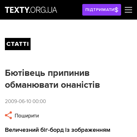
ПІДТРИМАТИ
СТАТТІ
Бютівець припинив
обманювати онаністів
2009-06-10 00:00
Поширити
Величезний біг-борд із зображенням