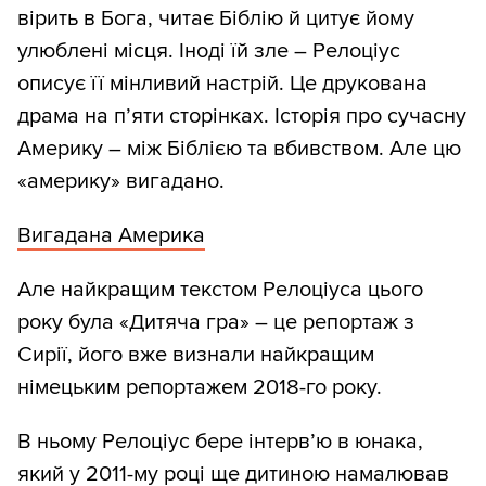
вірить в Бога, читає Біблію й цитує йому
улюблені місця. Іноді їй зле – Релоціус
описує її мінливий настрій. Це друкована
драма на п’яти сторінках. Історія про сучасну
Америку – між Біблією та вбивством. Але цю
«америку» вигадано.
Вигадана Америка
Але найкращим текстом Релоціуса цього
року була «Дитяча гра» – це репортаж з
Сирії, його вже визнали найкращим
німецьким репортажем 2018-го року.
В ньому Релоціус бере інтерв’ю в юнака,
який у 2011-му році ще дитиною намалював