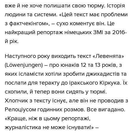
вже й не хоче полишати свою тюрму. Історія
людини та системи. «Цей текст має проблеми
з фактчекінгом», – сухо коментує він. Це
найкращий репортаж німецьких ЗМІ за 2016-
й рік.
Наступного року виходить текст «Левенята»
(Löwenjungen) – про юнаків 12 та 13 років, з
яких ісламісти хотіли зробити джихадистів та
послати для теракту до іракського Кіркука. Їх
схопили, й тепер вони сидять у тюрмі.
Хлопчик з тексту існує, але він не проводив з
Релоціусом годинних розмов. Все вигадано.
«Краще, ніж в цьому репортажі,
журналістика не може існувати!» –