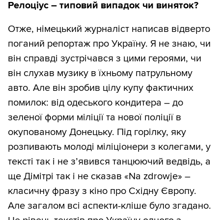
Релоціус – типовий випадок чи виняток?
Отже, німецький журналіст написав відверто
поганий репортаж про Україну. Я не знаю, чи
він справді зустрічався з цими героями, чи
він слухав музику в їхньому патрульному
авто. Але він зробив цілу купу фактичних
помилок: від одеського кондитера – до
зеленої форми міліції та нової поліції в
окупованому Донецьку. Під горілку, яку
розпивають молоді міліціонери з колегами, у
тексті так і не з’явився танцюючий ведвідь, а
ще Дімітрі так і не сказав «Na zdrowje» –
класичну фразу з кіно про Східну Європу.
Але загалом всі аспекти-кліше було згадано.