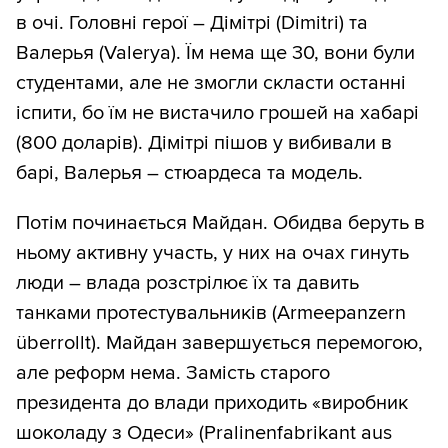
в очі. Головні герої – Дімітрі (Dimitri) та
Валерья (Valerya). Їм нема ще 30, вони були
студентами, але не змогли скласти останні
іспити, бо їм не вистачило грошей на хабарі
(800 доларів). Дімітрі пішов у вибивали в
барі, Валерья – стюардеса та модель.
Потім починається Майдан. Обидва беруть в
ньому активну участь, у них на очах гинуть
люди – влада розстрілює їх та давить
танками протестувальників (Armeepanzern
überrollt). Майдан завершується перемогою,
але реформ нема. Замість старого
президента до влади приходить «виробник
шоколаду з Одеси» (Pralinenfabrikant aus