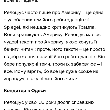
вона вигадана.
Релоціус часто пише про Америку – це одна
з улюблених тем його роботодавців зі
Spiegel, які нещадно критикують Трампа.
Вони критикують Америку. Релоціус малює
чудові тексти про Америку, якою хочуть її
бачити читачі; проте, його тексти – це просто
відображення позиції його роботодавців. Він
бере популярні теми, трохи їх забарвлює – і
все. Йому вірять, бо все це дуже схоже на
«правду», в яку вірить його читач.
Кондитер з Одеси
Релоціус у свої 33 роки досяг справжніх
вершин. Він пише для багатьох і про