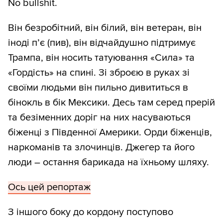
No bullshit.
Він безробітний, він білий, він ветеран, він
іноді п’є (пив), він відчайдушно підтримує
Трампа, він носить татуювання «Сила» та
«Гордість» на спині. Зі зброєю в руках зі
своїми людьми він пильно дивититься в
бінокль в бік Мексики. Десь там серед прерій
та безіменних доріг на них насуваються
біженці з Південної Америки. Орди біженців,
наркоманів та злочинців. Джегер та його
люди – остання барикада на їхньому шляху.
Ось цей репортаж
З іншого боку до кордону поступово