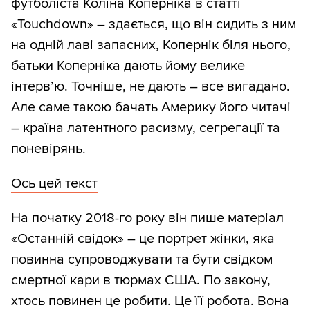
футболіста Коліна Коперніка в статті
«Touchdown» – здається, що він сидить з ним
на одній лаві запасних, Копернік біля нього,
батьки Коперніка дають йому велике
інтерв’ю. Точніше, не дають – все вигадано.
Але саме такою бачать Америку його читачі
– країна латентного расизму, сегрегації та
поневірянь.
Ось цей текст
На початку 2018-го року він пише матеріал
«Останній свідок» – це портрет жінки, яка
повинна супроводжувати та бути свідком
смертної кари в тюрмах США. По закону,
хтось повинен це робити. Це її робота. Вона