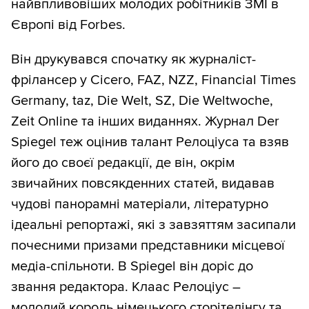
найвпливовіших молодих робітників ЗМІ в
Європі від Forbes.
Він друкувався спочатку як журналіст-
фрілансер у Cicero, FAZ, NZZ, Financial Times
Germany, taz, Die Welt, SZ, Die Weltwoche,
Zeit Online та інших виданнях. Журнал Der
Spiegel теж оцінив талант Релоціуса та взяв
його до своєї редакції, де він, окрім
звичайних повсякденних статей, видавав
чудові панорамні матеріали, літературно
ідеальні репортажі, які з завзяттям засипали
почесними призами представники місцевої
медіа-спільноти. В Spiegel він доріс до
звання редактора. Клаас Релоціус –
молодий король німецького сторітелінгу та