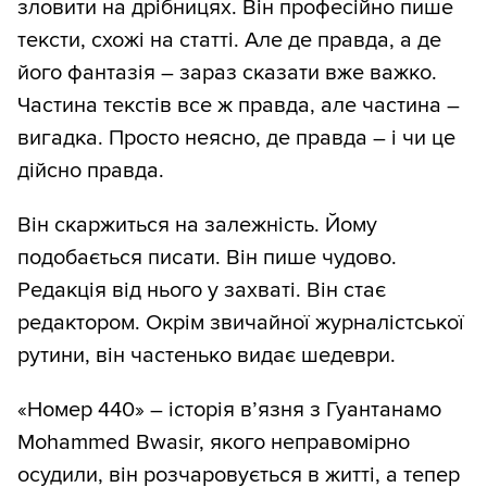
зловити на дрібницях. Він професійно пише
тексти, схожі на статті. Але де правда, а де
його фантазія – зараз сказати вже важко.
Частина текстів все ж правда, але частина –
вигадка. Просто неясно, де правда – і чи це
дійсно правда.
Він скаржиться на залежність. Йому
подобається писати. Він пише чудово.
Редакція від нього у захваті. Він стає
редактором. Окрім звичайної журналістської
рутини, він частенько видає шедеври.
«Номер 440» – історія в’язня з Гуантанамо
Mohammed Bwasir, якого неправомірно
осудили, він розчаровується в житті, а тепер