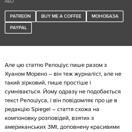
АБО
PATREON
BUY ME A COFFEE
МОНОБАЗА
PAYPAL
Але цю статтю Релоціус пише разом з
Хуаном Морено – він теж журналіст, але не
такий зірковий, пише простіше і
сумнівається. Йому одразу не подобається
текст Релоціуса, і він повідомляє про це в
редакцію Spiegel – стаття схожа на
компоновку розповідей, взятих з
американських ЗМІ, доповнену красивими