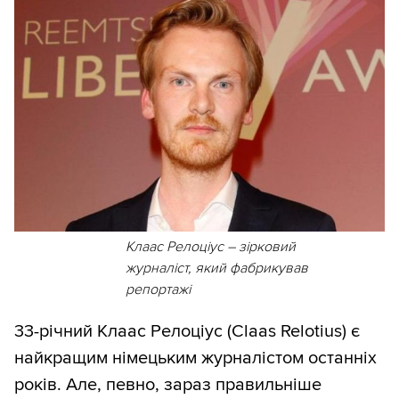
Клаас Релоціус – зірковий
журналіст, який фабрикував
репортажі
33-річний Клаас Релоціус (Claas Relotius) є
найкращим німецьким журналістом останніх
років. Але, певно, зараз правильніше