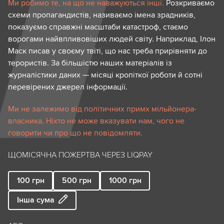
Ми робимо те, на що не наважуються інші.
Розкриваємо
схеми пропагандистів, називаємо імена зрадників,
показуємо справжні масштаби катастроф, стаємо
ворогами найвпливовіших людей світу. Наприклад, Ілон
Маск писав у своєму твіті, що нас треба прирівняти до
терористів. За більшістю наших матеріалів із
журналістики даних — місяці кропіткої роботи й сотні
перевірених джерел інформації.
Ми не залежимо від політичних примх мільйонера-
власника. Ніхто не може вказувати нам, чого не
говорити чи про що не повідомляти.
ЩОМІСЯЧНА ПОЖЕРТВА ЧЕРЕЗ LIQPAY
100
грн
500
грн
1000
грн
Інша сума