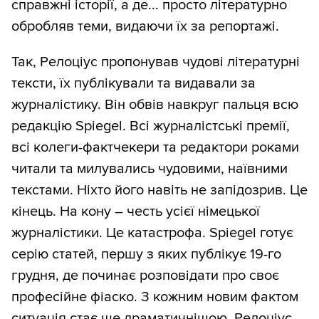
справжні історії, а де... просто літературно
обробляв теми, видаючи їх за репортажі.
Так, Релоціус пропонував чудові літературні
тексти, їх публікували та видавали за
журналістику. Він обвів навкруг пальця всю
редакцію Spiegel. Всі журналістські премії,
всі колеги-фактчекери та редактори роками
читали та милувались чудовими, наївними
текстами. Ніхто його навіть не запідозрив. Це
кінець. На кону – честь усієї німецької
журналістики. Це катастрофа. Spiegel готує
серію статей, першу з яких публікує 19-го
грудня, де починає розповідати про своє
професійне фіаско. З кожним новим фактом
ситуація стає ще драматичнішою. Релоціус