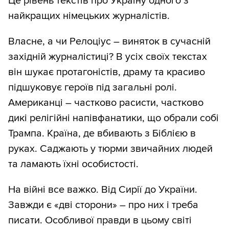
Це рівень текстів про Україну одного з
найкращих німецьких журналістів.
Власне, а чи Релоціус – виняток в сучасній
західній журналістиці? В усіх своїх текстах
він шукає протагоністів, драму та красиво
підшуковує героїв під загальні ролі.
Американці – частково расисти, частково
дикі релігійні напівфанатики, що обрали собі
Трампа. Країна, де вбивають з Біблією в
руках. Саджають у тюрми звичайних людей
та ламають їхні особистості.
На війні все важко. Від Сирії до України.
Завжди є «дві сторони» – про них і треба
писати. Особливої правди в цьому світі