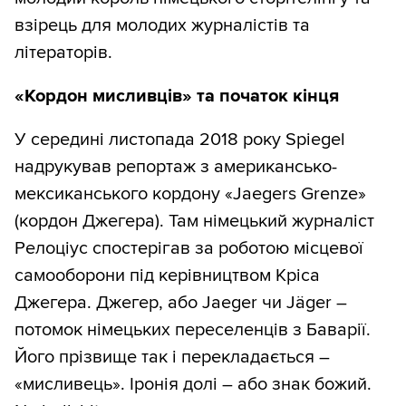
взірець для молодих журналістів та
літераторів.
«Кордон мисливців» та початок кінця
У середині листопада 2018 року Spiegel
надрукував репортаж з американсько-
мексиканського кордону «Jaegers Grenze»
(кордон Джегера). Там німецький журналіст
Релоціус спостерігав за роботою місцевої
самооборони під керівництвом Кріса
Джегера. Джегер, або Jaeger чи Jäger –
потомок німецьких переселенців з Баварії.
Його прізвище так і перекладається –
«мисливець». Іронія долі – або знак божий.