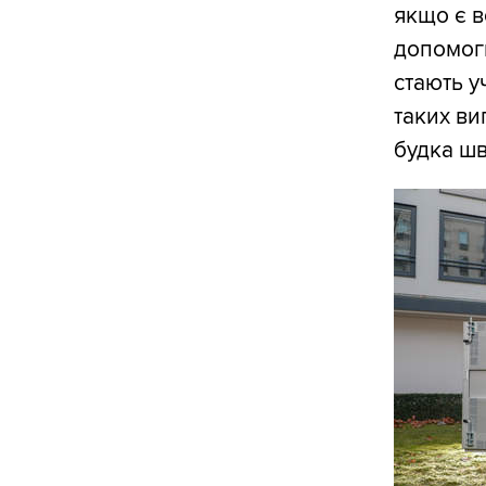
якщо є в
допомоги
стають 
таких ви
будка шв