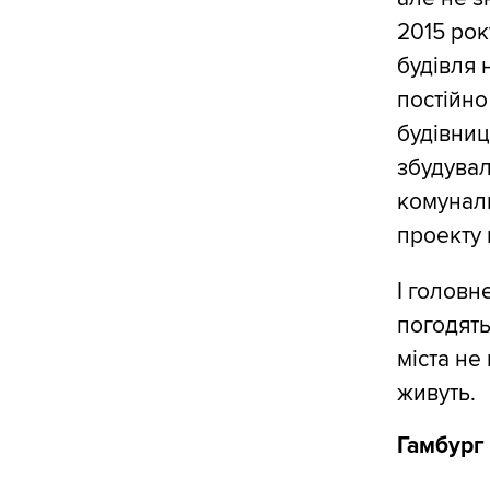
2015 рок
будівля 
постійно
будівниц
збудувал
комуналь
проекту 
І головн
погодять
міста не
живуть.
Гамбург