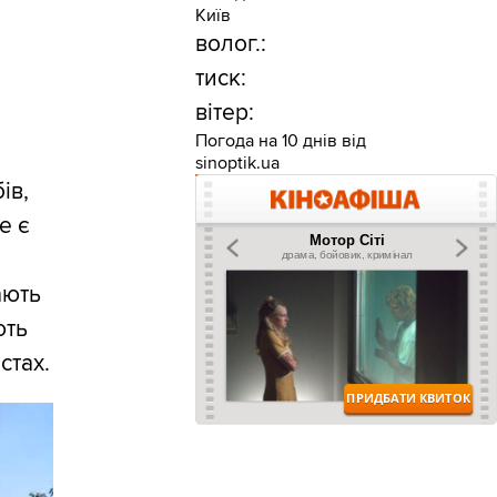
Київ
волог.:
тиск:
вітер:
Погода на 10 днів від
sinoptik.ua
ів,
е є
ають
ють
стах.