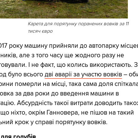
Карета для порятунку поранених вовків за 11
тисяч євро
2017 року машину прийняли до автопарку місце
ників, але з того часу ще жодного разу не
овували. І не факт, що колись використають. 
од було всього
дві аварії за участю вовків
– об
рини померли на місці, така сама доля спіткал
овка за два роки до введення машини в
ацію. Абсурдність такої витрати доводить тако
що ніхто, окрім Ганновера, не пішов на такий
ний крок у справі порятунку вовків.
 для голубів