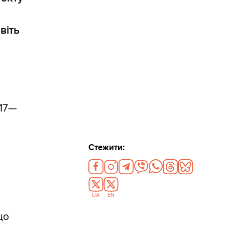
віть
017—
Стежити:
UA
EN
що