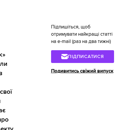
Підпишіться, щоб
отримувати найкращі статті
на e-mail (раз на два тижні)
к»
ПІДПИСАТИСЯ
или
Подивитись свіжий випуск
в
свої
й
ає
вро
оекту