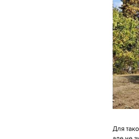
Для тако
але не з