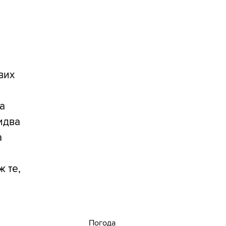
вих
За
идва
а
ж те,
Погода