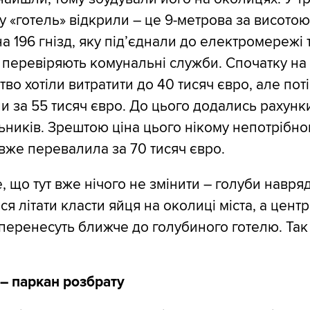
у «готель» відкрили – це 9-метрова за висото
на 196 гнізд, яку під’єднали до електромережі 
 перевіряють комунальні служби. Спочатку на
тво хотіли витратити до 40 тисяч євро, але пот
и за 55 тисяч євро. До цього додались рахунки
ників. Зрештою ціна цього нікому непотрібно
вже перевалила за 70 тисяч євро.
е, що тут вже нічого не змінити – голуби навря
ся літати класти яйця на околиці міста, а центр
 перенесуть ближче до голубиного готелю. Так 
 – паркан розбрату