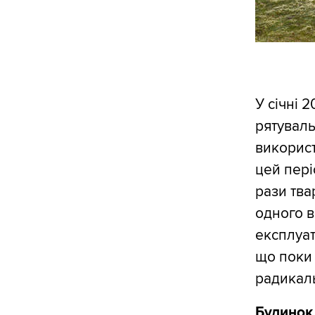
У січні 
рятуваль
використ
цей пері
рази тва
одного в
експлуат
що поки 
радикаль
Будинок