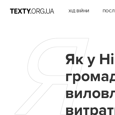
ХІД ВІЙНИ
ПОСЛ
Я
Як у Н
громад
виловл
витрат