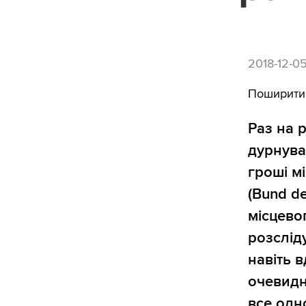
2018-12-0
Поширити
Раз на 
дурнува
гроші м
(Bund de
місцево
розслід
навіть 
очевидн
все одн