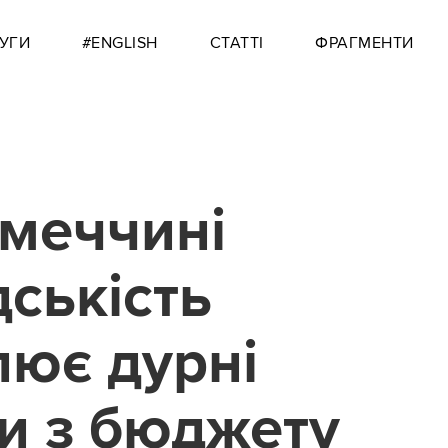
УГИ
#ENGLISH
СТАТТІ
ФРАГМЕНТИ
імеччині
ськість
ює дурні
и з бюджету