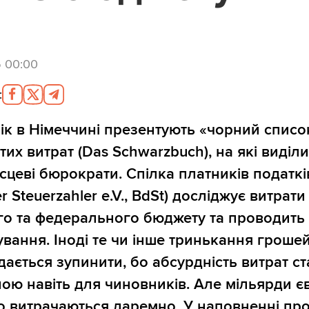
5 00:00
:
рік в Німеччині презентують «чорний списо
тих витрат (Das Schwarzbuch), на які виділ
ісцеві бюрократи. Спілка платників податкі
r Steuerzahler e.V., BdSt) досліджує витрати
го та федерального бюджету та проводить 
ування. Іноді те чи інше тринькання гроше
вдається зупинити, бо абсурдність витрат ст
ою навіть для чиновників. Але мільярди є
о витрачаються даремно. У наповненні пр