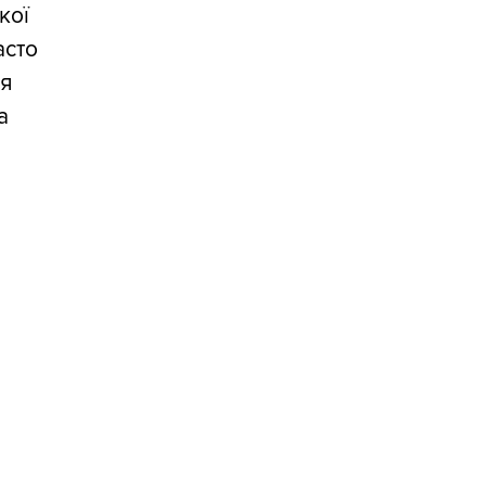
кої
асто
ля
а