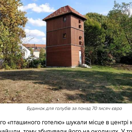
Будинок для голубів за понад 70 тисяч євро
го «пташиного готелю» шукали місце в центрі м
найшли, тому збудували його на околицях. У т