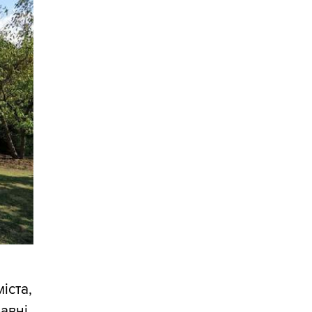
іста,
равні