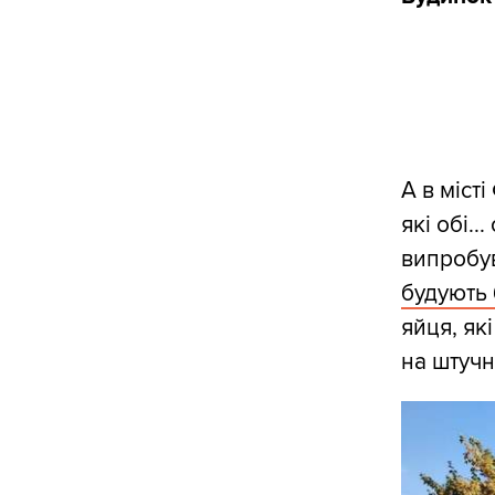
А в міст
які обі.
випробув
будують
яйця, як
на штучн