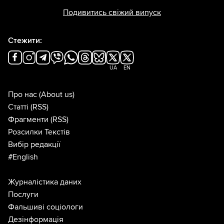
Подивитись свіжий випуск
Стежити:
UA
EN
Про нас
(About us)
Статті
(RSS)
Фрагменти
(RSS)
Розсилки Текстів
Вибір редакції
#English
Журналістика даних
Послуги
Фальшиві соціологи
Дезінформація